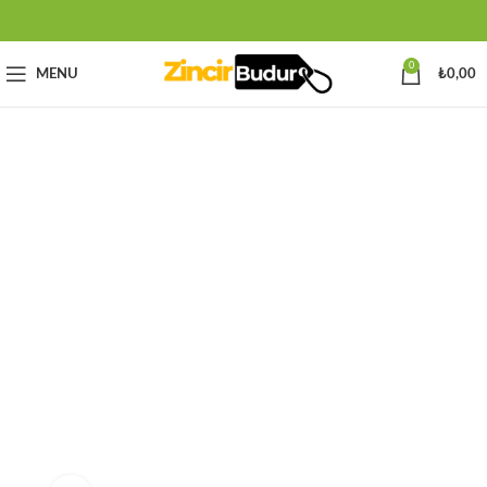
0
MENU
₺
0,00