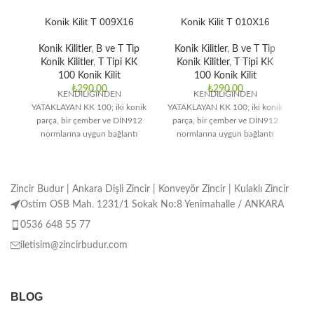
Konik Kilit T 009X16
Konik Kilit T 010X16
Konik Kilitler
,
B ve T Tip
Konik Kilitler
,
B ve T Tip
Konik Kilitler
,
T Tipi KK
Konik Kilitler
,
T Tipi KK
100 Konik Kilit
100 Konik Kilit
₺
290,00
₺
290,00
KENDİLİĞİNDEN
KENDİLİĞİNDEN
YATAKLAYAN KK 100; iki konik
YATAKLAYAN KK 100; iki konik
YA
parça, bir çember ve DİN912
parça, bir çember ve DİN912
p
normlarına uygun bağlantı
normlarına uygun bağlantı
elemanlarından oluşmaktadır.
elemanlarından oluşmaktadır.
e
Orta ve yüksek tork
Orta ve yüksek tork
Zincir Budur | Ankara Dişli Zincir | Konveyör Zincir | Kulaklı Zincir
Ostim OSB Mah. 1231/1 Sokak No:8 Yenimahalle / ANKARA
0536 648 55 77
iletisim@zincirbudur.com
BLOG