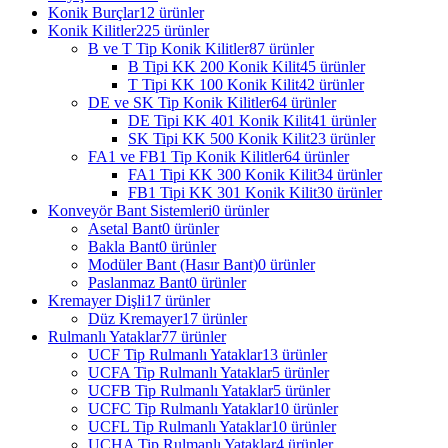
Konik Burçlar
12 ürünler
Konik Kilitler
225 ürünler
B ve T Tip Konik Kilitler
87 ürünler
B Tipi KK 200 Konik Kilit
45 ürünler
T Tipi KK 100 Konik Kilit
42 ürünler
DE ve SK Tip Konik Kilitler
64 ürünler
DE Tipi KK 401 Konik Kilit
41 ürünler
SK Tipi KK 500 Konik Kilit
23 ürünler
FA1 ve FB1 Tip Konik Kilitler
64 ürünler
FA1 Tipi KK 300 Konik Kilit
34 ürünler
FB1 Tipi KK 301 Konik Kilit
30 ürünler
Konveyör Bant Sistemleri
0 ürünler
Asetal Bant
0 ürünler
Bakla Bant
0 ürünler
Modüler Bant (Hasır Bant)
0 ürünler
Paslanmaz Bant
0 ürünler
Kremayer Dişli
17 ürünler
Düz Kremayer
17 ürünler
Rulmanlı Yataklar
77 ürünler
UCF Tip Rulmanlı Yataklar
13 ürünler
UCFA Tip Rulmanlı Yataklar
5 ürünler
UCFB Tip Rulmanlı Yataklar
5 ürünler
UCFC Tip Rulmanlı Yataklar
10 ürünler
UCFL Tip Rulmanlı Yataklar
10 ürünler
UCHA Tip Rulmanlı Yataklar
4 ürünler