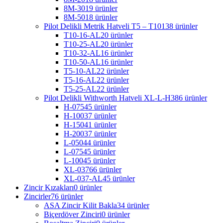
8M-30
19 ürünler
8M-50
18 ürünler
Pilot Delikli Metrik Hatveli T5 – T10
138 ürünler
T10-16-AL
20 ürünler
T10-25-AL
20 ürünler
T10-32-AL
16 ürünler
T10-50-AL
16 ürünler
T5-10-AL
22 ürünler
T5-16-AL
22 ürünler
T5-25-AL
22 ürünler
Pilot Delikli Withworth Hatveli XL-L-H
386 ürünler
H-075
45 ürünler
H-100
37 ürünler
H-150
41 ürünler
H-200
37 ürünler
L-050
44 ürünler
L-075
45 ürünler
L-100
45 ürünler
XL-037
66 ürünler
XL-037-AL
45 ürünler
Zincir Kızakları
0 ürünler
Zincirler
76 ürünler
ASA Zincir Kilit Bakla
34 ürünler
Biçerdöver Zinciri
0 ürünler