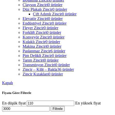
Boşaltma Zinciri
0 ürünler
Clayson Zinciri
0 ürünler
Düz Plakalı Zincir
0 ürünler
Çift Adımlı Zincir
0 ürünler
Elevatör Zinciri
0 ürünler
Endüstriyel Zincir
0 ürünler
Fleyer Zincir
0 ürünler
Forklift Zinciri
0 ürünler
Konveyör Zincir
0 ürünler
Kulaklı Zincir
0 ürünler
Makina Zinciri
0 ürünler
Paslanmaz Zincir
6 ürünler
Pim Delikli Zincir
0 ürünler
Tarım Zinciri
0 ürünler
Transmisyon Zinciri
0 ürünler
Zincir – Kilit – Bakla
36 ürünler
Zincir Kızakları
0 ürünler
Kapalı
Fiyata Göre Filtrele
En düşük fiyat
En yüksek fiyat
Filtrele