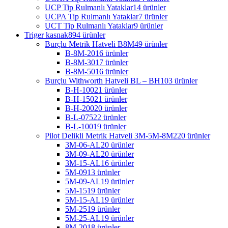
UCP Tip Rulmanlı Yataklar
14 ürünler
UCPA Tip Rulmanlı Yataklar
7 ürünler
UCT Tip Rulmanlı Yataklar
9 ürünler
Triger kasnak
894 ürünler
Burçlu Metrik Hatveli B8M
49 ürünler
B-8M-20
16 ürünler
B-8M-30
17 ürünler
B-8M-50
16 ürünler
Burçlu Withworth Hatveli BL – BH
103 ürünler
B-H-100
21 ürünler
B-H-150
21 ürünler
B-H-200
20 ürünler
B-L-075
22 ürünler
B-L-100
19 ürünler
Pilot Delikli Metrik Hatveli 3M-5M-8M
220 ürünler
3M-06-AL
20 ürünler
3M-09-AL
20 ürünler
3M-15-AL
16 ürünler
5M-09
13 ürünler
5M-09-AL
19 ürünler
5M-15
19 ürünler
5M-15-AL
19 ürünler
5M-25
19 ürünler
5M-25-AL
19 ürünler
8M-20
18 ürünler