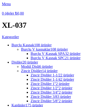
Menu
0
öğeler
₺
0,00
XL-037
Kategoriler
Burçlu Kasnak
108 ürünler
Burçlu V kasnaklar
108 ürünler
Burçlu V Kasnak SPA
32 ürünler
Burçlu V Kasnak SPC
21 ürünler
Dişliler
20 ürünler
Modül Dişli
6 ürünler
Zincir Dişliler
14 ürünler
Zincir Dişliler 1-1/2
2 ürünler
Zincir Dişliler 1-1/4
2 ürünler
Zincir Dişliler 1''
2 ürünler
Zincir Dişliler 1/2''
2 ürünler
Zincir Dişliler 3/4''
2 ürünler
Zincir Dişliler 3/8
3 ürünler
Zincir Dişliler 5/8''
2 ürünler
Kaplinler
175 ürünler