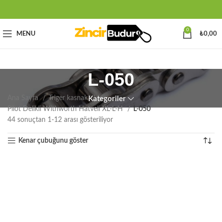
0
MENU
₺
0,00
L-050
Ana Sayfa
Triger kasnak
Kategoriler
Pilot Delikli Withworth Hatveli XL-L-H
L-050
44 sonuçtan 1-12 arası gösteriliyor
Kenar çubuğunu göster