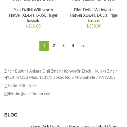
Pilot Delikli Withworth
Pilot Delikli Withworth
Hatveli XL-L-H
,
L-050
,
Triger
Hatveli XL-L-H
,
L-050
,
Triger
kasnak
kasnak
₺
210,00
₺
230,00
1
2
3
4
→
Zincir Budur | Ankara Dişli Zincir | Konveyör Zincir | Kulaklı Zincir
Ostim OSB Mah. 1231/1 Sokak No:8 Yenimahalle / ANKARA
0536 648 55 77
iletisim@zincirbudur.com
BLOG
Zincir Dişli Diş Sayısı Hesaplama ve Tahvil Oranı