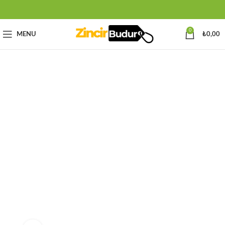
0
MENU
₺
0,00