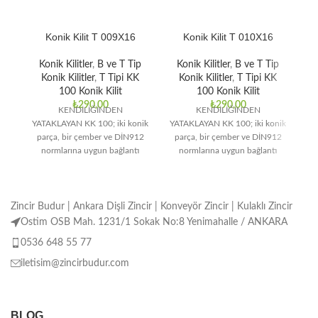
Konik Kilit T 009X16
Konik Kilit T 010X16
Konik Kilitler
,
B ve T Tip
Konik Kilitler
,
B ve T Tip
Konik Kilitler
,
T Tipi KK
Konik Kilitler
,
T Tipi KK
100 Konik Kilit
100 Konik Kilit
₺
290,00
₺
290,00
KENDİLİĞİNDEN
KENDİLİĞİNDEN
YATAKLAYAN KK 100; iki konik
YATAKLAYAN KK 100; iki konik
YA
parça, bir çember ve DİN912
parça, bir çember ve DİN912
p
normlarına uygun bağlantı
normlarına uygun bağlantı
elemanlarından oluşmaktadır.
elemanlarından oluşmaktadır.
e
Orta ve yüksek tork
Orta ve yüksek tork
Zincir Budur | Ankara Dişli Zincir | Konveyör Zincir | Kulaklı Zincir
Ostim OSB Mah. 1231/1 Sokak No:8 Yenimahalle / ANKARA
0536 648 55 77
iletisim@zincirbudur.com
BLOG