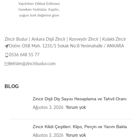
Yapılırken Dikkat Edilmesi
Gereken Noktalar: Kaplin,
uygun tork değerine göre
seçilmelidir. Montaj işlemi
doğru ve özenli
Zincir Budur | Ankara Dişli Zincir | Konveyör Zincir | Kulaklı Zincir
Ostim OSB Mah. 1231/1 Sokak No:8 Yenimahalle / ANKARA
0536 648 55 77
iletisim@zincirbudur.com
BLOG
Zincir Dişli Diş Sayısı Hesaplama ve Tahvil Oranı
Ağustos 3, 2026
Yorum yok
Zincir Kilidi Çeşitleri: Klips, Perçin ve Yarım Bakla
Ağustos 3, 2026
Yorum yok