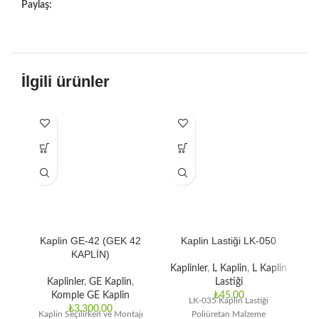
Paylaş:
İlgili ürünler
Kaplin GE-42 (GEK 42
Kaplin Lastiği LK-050
KAPLİN)
Kaplinler
,
L Kaplin
,
L Kaplin
Ka
Kaplinler
,
GE Kaplin
,
Lastiği
Komple GE Kaplin
₺
45,00
LK-035 Kaplin Lastiği
₺
3.300,00
Kaplin Seçilirken ve Montajı
Poliüretan Malzeme