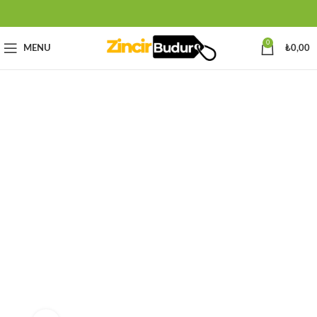
0
MENU
₺
0,00