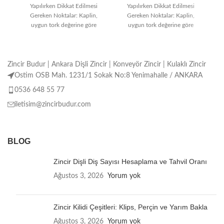
Yapılırken Dikkat Edilmesi
Yapılırken Dikkat Edilmesi
Gereken Noktalar: Kaplin,
Gereken Noktalar: Kaplin,
uygun tork değerine göre
uygun tork değerine göre
seçilmelidir. Montaj işlemi
seçilmelidir. Montaj işlemi
doğru ve özenli
doğru ve özenli
Zincir Budur | Ankara Dişli Zincir | Konveyör Zincir | Kulaklı Zincir
Ostim OSB Mah. 1231/1 Sokak No:8 Yenimahalle / ANKARA
0536 648 55 77
iletisim@zincirbudur.com
BLOG
Zincir Dişli Diş Sayısı Hesaplama ve Tahvil Oranı
Ağustos 3, 2026
Yorum yok
Zincir Kilidi Çeşitleri: Klips, Perçin ve Yarım Bakla
Ağustos 3, 2026
Yorum yok