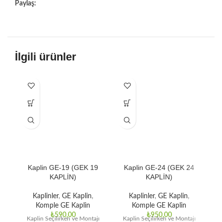
Paylaş:
İlgili ürünler
Kaplin GE-19 (GEK 19
Kaplin GE-24 (GEK 24
KAPLİN)
KAPLİN)
Kaplinler
,
GE Kaplin
,
Kaplinler
,
GE Kaplin
,
Komple GE Kaplin
Komple GE Kaplin
₺
590,00
₺
950,00
Kaplin Seçilirken ve Montajı
Kaplin Seçilirken ve Montajı
K