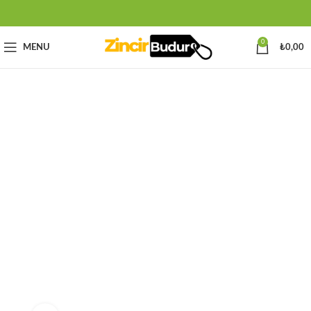
0
MENU
₺
0,00