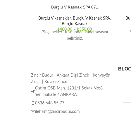
Burçlu V Kasnak SPA 071
Burçlu V kasnaklar
,
Burçlu V Kasnak SPA
,
Bur
Burçlu Kasnak
₺
400,00
–
₺
550,00
"Seçenekler" Kısmından kanal sayısını
"
belirtiniz.
BLO
Zincir Budur | Ankara Dişli Zincir | Konveyör
Zincir | Kulaklı Zincir
Ostim OSB Mah. 1231/1 Sokak No:8
Yenimahalle / ANKARA
0536 648 55 77
iletisim@zincirbudur.com