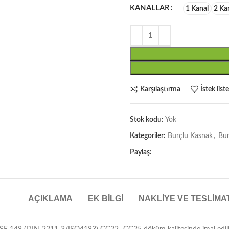
KANALLAR
1 Kanal
2 Ka
Karşılaştırma
İstek list
Stok kodu:
Yok
Kategoriler:
Burçlu Kasnak
,
Bur
Paylaş:
AÇIKLAMA
EK BILGI
NAKLIYE VE TESLIMA