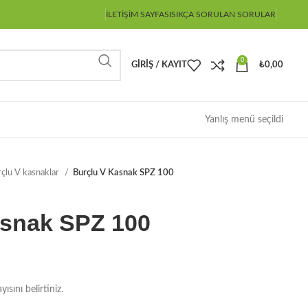
İLETIŞIM SAYFASI
SIKÇA SORULAN SORULAR
0
GIRIŞ / KAYIT
₺
0,00
Yanlış menü seçildi
çlu V kasnaklar
Burçlu V Kasnak SPZ 100
asnak SPZ 100
sını belirtiniz.