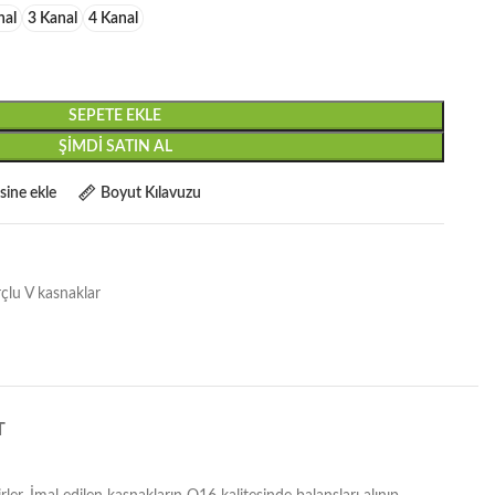
nal
3 Kanal
4 Kanal
SEPETE EKLE
ŞIMDI SATIN AL
esine ekle
Boyut Kılavuzu
çlu V kasnaklar
T