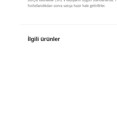
Burçlu kasnaklar (SPZ V kayışların uygun standarlarda, 
fosfatlandıkdan sonra satışa hazır hale getirilirler.
İlgili ürünler