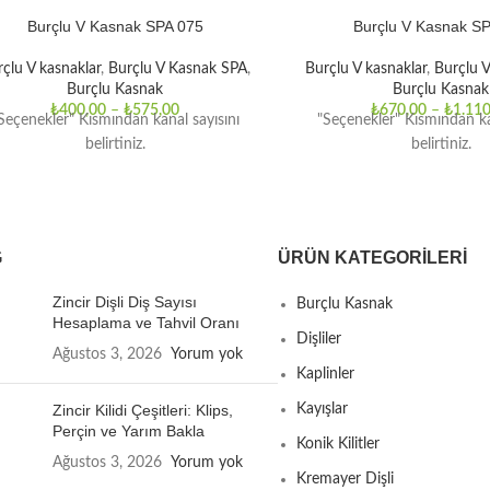
Burçlu V Kasnak SPA 075
Burçlu V Kasnak S
çlu V kasnaklar
,
Burçlu V Kasnak SPA
,
Burçlu V kasnaklar
,
Burçlu 
Burçlu Kasnak
Burçlu Kasnak
₺
400,00
–
₺
575,00
₺
670,00
–
₺
1.110
Seçenekler" Kısmından kanal sayısını
"Seçenekler" Kısmından ka
belirtiniz.
belirtiniz.
G
ÜRÜN KATEGORILERI
Zincir Dişli Diş Sayısı
Burçlu Kasnak
Hesaplama ve Tahvil Oranı
Dişliler
Ağustos 3, 2026
Yorum yok
Kaplinler
Zincir Kilidi Çeşitleri: Klips,
Kayışlar
Perçin ve Yarım Bakla
Konik Kilitler
Ağustos 3, 2026
Yorum yok
Kremayer Dişli