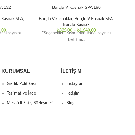
PA 132
Burçlu V Kasnak SPA 160
V Kasnak SPA
,
Burçlu V kasnaklar
,
Burçlu V Kasnak SPA
,
Bur
Burçlu Kasnak
,00
₺
825,00
–
₺
1.640,00
nal sayısını
"Seçenekler" Kısmından kanal sayısını
"
belirtiniz.
KURUMSAL
İLETIŞIM
Gizlilik Politikası
Instagram
Teslimat ve İade
İletişim
Mesafeli Satış Sözleşmesi
Blog