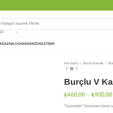
NIZ
AĞAZA
BLOG
HAKKIMIZDA
İLETIŞIM
Ana Sayfa
Burçlu Kasnak
Bur
Burçlu V K
₺
460,00
–
₺
900,00
“Seçenekler” Kısmından kanal sayı