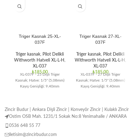
Triger Kasnak 25-XL-
Triger Kasnak 27-XL-
037F
037F
Triger kasnak
,
Pilot Delikli
Triger kasnak
,
Pilot Delikli
T
Withworth Hatveli XL-L-H
,
Withworth Hatveli XL-L-H
,
Wi
XL-037
XL-037
₺
185,00
₺
185,00
XL-037F - 25 Dişli Triger
XL-037F - 27 Dişli Triger
Kasnak; Hatve: 1/5" (5,08mm)
Kasnak; Hatve: 1/5" (5,08mm)
Ka
Kayış Genişliği: 9,40mm
Kayış Genişliği: 9,40mm
Zincir Budur | Ankara Dişli Zincir | Konveyör Zincir | Kulaklı Zincir
Ostim OSB Mah. 1231/1 Sokak No:8 Yenimahalle / ANKARA
0536 648 55 77
iletisim@zincirbudur.com