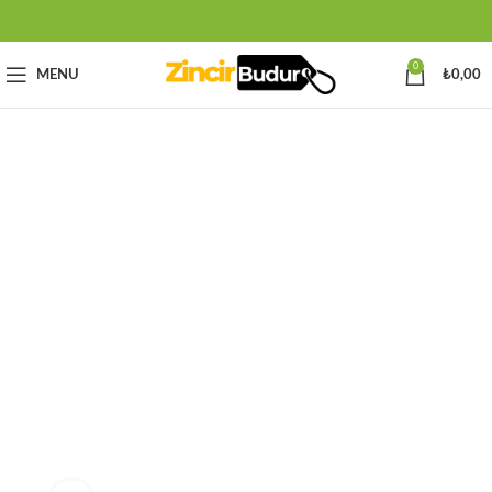
0
MENU
₺
0,00