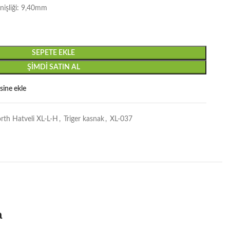
nişliği: 9,40mm
SEPETE EKLE
ŞIMDI SATIN AL
esine ekle
orth Hatveli XL-L-H
,
Triger kasnak
,
XL-037
a