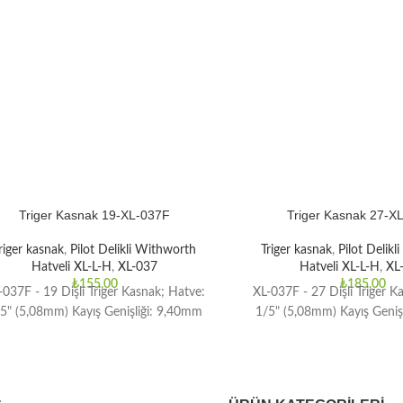
Triger Kasnak 19-XL-037F
Triger Kasnak 27-X
riger kasnak
,
Pilot Delikli Withworth
Triger kasnak
,
Pilot Delik
Hatveli XL-L-H
,
XL-037
Hatveli XL-L-H
,
XL
₺
155,00
₺
185,00
-037F - 19 Dişli Triger Kasnak; Hatve:
XL-037F - 27 Dişli Triger K
5" (5,08mm) Kayış Genişliği: 9,40mm
1/5" (5,08mm) Kayış Geniş