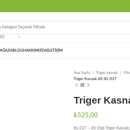
NIZ
AĞAZA
BLOG
HAKKIMIZDA
İLETIŞIM
Ana Sayfa
Triger kasnak
Pil
Triger Kasnak 60-XL-037
Triger Kasn
₺
525,00
XL-037 – 60 Dişli Triger Kasnak