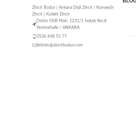
BLO
Zincir Budur | Ankara Dişli Zincir | Konveyör
Zincir | Kulaklı Zincir
Ostim OSB Mah. 1231/1 Sokak No:8
Yenimahalle / ANKARA
0536 648 55 77
iletisim@zincirbudur.com