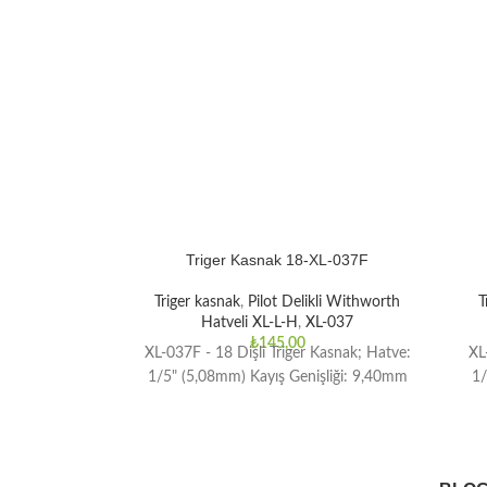
Triger Kasnak 18-XL-037F
Triger kasnak
,
Pilot Delikli Withworth
T
Hatveli XL-L-H
,
XL-037
₺
145,00
XL-037F - 18 Dişli Triger Kasnak; Hatve:
XL
1/5" (5,08mm) Kayış Genişliği: 9,40mm
1/