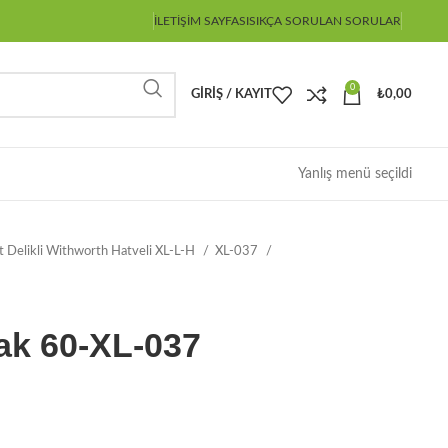
İLETIŞIM SAYFASI
SIKÇA SORULAN SORULAR
0
GIRIŞ / KAYIT
₺
0,00
Yanlış menü seçildi
ot Delikli Withworth Hatveli XL-L-H
XL-037
ak 60-XL-037
;