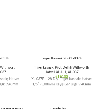
L-037F
Triger Kasnak 28-XL-037F
li Withworth
Triger kasnak
,
Pilot Delikli Withworth
T
-037
Hatveli XL-L-H
,
XL-037
₺
190,00
asnak; Hatve:
XL-037F – 28 Dişli Triger Kasnak; Hatve:
XL
liği: 9,40mm
1/5″ (5,08mm) Kayış Genişliği: 9,40mm
1/