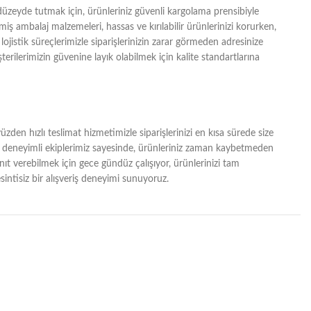
zeyde tutmak için, ürünleriniz güvenli kargolama prensibiyle
lmiş ambalaj malzemeleri, hassas ve kırılabilir ürünlerinizi korurken,
lojistik süreçlerimizle siparişlerinizin zarar görmeden adresinize
erilerimizin güvenine layık olabilmek için kalite standartlarına
zden hızlı teslimat hizmetimizle siparişlerinizi en kısa sürede size
ğı ve deneyimli ekiplerimiz sayesinde, ürünleriniz zaman kaybetmeden
yanıt verebilmek için gece gündüz çalışıyor, ürünlerinizi tam
intisiz bir alışveriş deneyimi sunuyoruz.