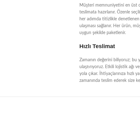
Müşteri memnuniyetini en üst dü
teslimata hazırlanır. Özenle seçi
her adımda titizlikle denetlenen 
ulaşması sağlanır. Her ürün, müşt
uygun şekilde paketlenir.
Hızlı Teslimat
Zamanın değerini biliyoruz; bu yü
ulaştırıyoruz. Etkili lojistik a
yola çıkar. İhtiyaçlarınıza hızlı 
zamanında teslim ederek size kes