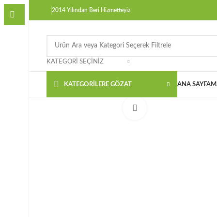
2014 Yılından Beri Hizmetteyiz
KATEGORI SEÇINIZ
KATEGORILERE GÖZAT
ANA SAYFA
M
Büyütmek için tıklayın