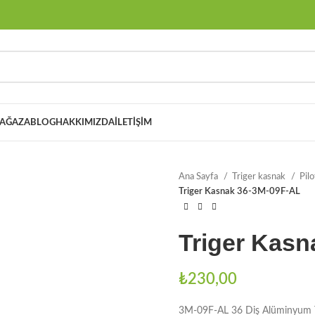
AĞAZA
BLOG
HAKKIMIZDA
İLETIŞIM
Ana Sayfa
Triger kasnak
Pil
Triger Kasnak 36-3M-09F-AL
Triger Kasn
₺
230,00
3M-09F-AL 36 Diş Alüminyum T