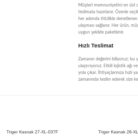
Müşteri memnuniyetini en üst dü
teslimata hazırlanır. Özenle seçi
her adımda titizlikle denetlenen 
ulaşması sağlanır. Her ürün, müşt
uygun şekilde paketlenir.
Hızlı Teslimat
Zamanın değerini biliyoruz; bu yü
ulaştırıyoruz. Etkili lojistik a
yola çıkar. İhtiyaçlarınıza hızlı 
zamanında teslim ederek size kes
Triger Kasnak 27-XL-037F
Triger Kasnak 28-X