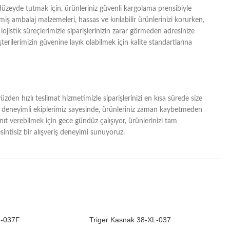
zeyde tutmak için, ürünleriniz güvenli kargolama prensibiyle
lmiş ambalaj malzemeleri, hassas ve kırılabilir ürünlerinizi korurken,
lojistik süreçlerimizle siparişlerinizin zarar görmeden adresinize
erilerimizin güvenine layık olabilmek için kalite standartlarına
zden hızlı teslimat hizmetimizle siparişlerinizi en kısa sürede size
ğı ve deneyimli ekiplerimiz sayesinde, ürünleriniz zaman kaybetmeden
yanıt verebilmek için gece gündüz çalışıyor, ürünlerinizi tam
intisiz bir alışveriş deneyimi sunuyoruz.
L-037F
Triger Kasnak 38-XL-037