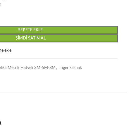
m
SEPETE EKLE
ŞIMDI SATIN AL
ine ekle
elikli Metrik Hatveli 3M-5M-8M
,
Triger kasnak
a