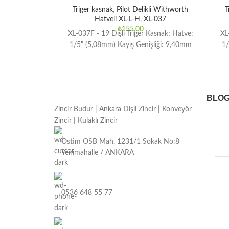
Triger kasnak
,
Pilot Delikli Withworth
T
Hatveli XL-L-H
,
XL-037
₺
155,00
XL-037F - 19 Dişli Triger Kasnak; Hatve:
XL
1/5" (5,08mm) Kayış Genişliği: 9,40mm
1/
BLO
Zincir Budur | Ankara Dişli Zincir | Konveyör
Zincir | Kulaklı Zincir
Ostim OSB Mah. 1231/1 Sokak No:8
Yenimahalle / ANKARA
0536 648 55 77