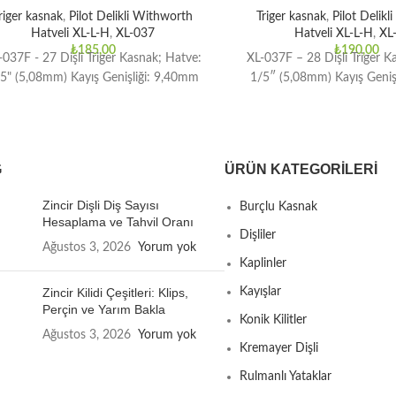
riger kasnak
,
Pilot Delikli Withworth
Triger kasnak
,
Pilot Delik
Hatveli XL-L-H
,
XL-037
Hatveli XL-L-H
,
XL
₺
185,00
₺
190,00
-037F - 27 Dişli Triger Kasnak; Hatve:
XL-037F – 28 Dişli Triger K
5" (5,08mm) Kayış Genişliği: 9,40mm
1/5″ (5,08mm) Kayış Geniş
G
ÜRÜN KATEGORILERI
Zincir Dişli Diş Sayısı
Burçlu Kasnak
Hesaplama ve Tahvil Oranı
Dişliler
Ağustos 3, 2026
Yorum yok
Kaplinler
Zincir Kilidi Çeşitleri: Klips,
Kayışlar
Perçin ve Yarım Bakla
Konik Kilitler
Ağustos 3, 2026
Yorum yok
Kremayer Dişli
Rulmanlı Yataklar