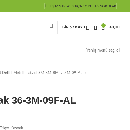
İLETIŞIM SAYFASI
SIKÇA SORULAN SORULAR
0
GIRIŞ / KAYIT
₺
0,00
Yanlış menü seçildi
ot Delikli Metrik Hatveli 3M-5M-8M
3M-09-AL
ak 36-3M-09F-AL
riger Kasnak