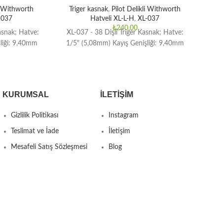
li Withworth
Triger kasnak
,
Pilot Delikli Withworth
T
-037
Hatveli XL-L-H
,
XL-037
₺
240,00
asnak; Hatve:
XL-037 - 38 Dişli Triger Kasnak; Hatve:
XL
liği: 9,40mm
1/5" (5,08mm) Kayış Genişliği: 9,40mm
1/
KURUMSAL
İLETIŞIM
Gizlilik Politikası
Instagram
Teslimat ve İade
İletişim
Mesafeli Satış Sözleşmesi
Blog