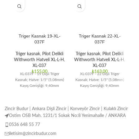
Triger Kasnak 19-XL-
Triger Kasnak 22-XL-
037F
037F
Triger kasnak
,
Pilot Delikli
Triger kasnak
,
Pilot Delikli
T
Withworth Hatveli XL-L-H
,
Withworth Hatveli XL-L-H
,
Wi
XL-037
XL-037
₺
155,00
₺
163,00
XL-037F - 19 Dişli Triger
XL-037F - 22 Dişli Triger
Kasnak; Hatve: 1/5" (5,08mm)
Kasnak; Hatve: 1/5" (5,08mm)
Ka
Kayış Genişliği: 9,40mm
Kayış Genişliği: 9,40mm
Zincir Budur | Ankara Dişli Zincir | Konveyör Zincir | Kulaklı Zincir
Ostim OSB Mah. 1231/1 Sokak No:8 Yenimahalle / ANKARA
0536 648 55 77
iletisim@zincirbudur.com