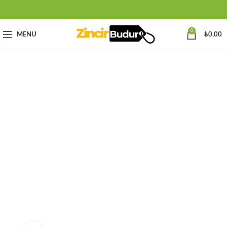
0
MENU
₺
0,00