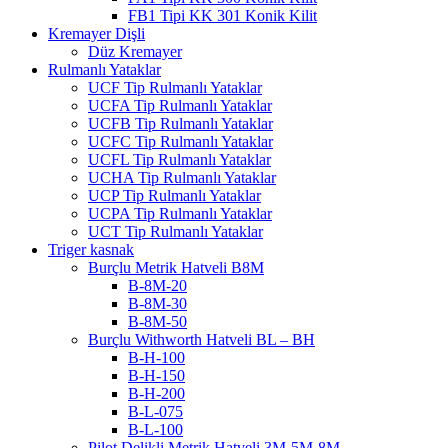
FB1 Tipi KK 301 Konik Kilit
Kremayer Dişli
Düz Kremayer
Rulmanlı Yataklar
UCF Tip Rulmanlı Yataklar
UCFA Tip Rulmanlı Yataklar
UCFB Tip Rulmanlı Yataklar
UCFC Tip Rulmanlı Yataklar
UCFL Tip Rulmanlı Yataklar
UCHA Tip Rulmanlı Yataklar
UCP Tip Rulmanlı Yataklar
UCPA Tip Rulmanlı Yataklar
UCT Tip Rulmanlı Yataklar
Triger kasnak
Burçlu Metrik Hatveli B8M
B-8M-20
B-8M-30
B-8M-50
Burçlu Withworth Hatveli BL – BH
B-H-100
B-H-150
B-H-200
B-L-075
B-L-100
Pilot Delikli Metrik Hatveli 3M-5M-8M