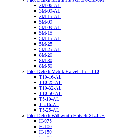
3M-06-AL
3M-09-AL
3M-15-AL
5M-09
5M-09-AL
5M-15
5M-15-AL
5M-25
5M-25-AL
8M-20
8M-30
8M-50
Pilot Delikli Metrik Hatveli T5 – T10
T10-16-AL
T10-25-AL
T10-32-AL
T10-50-AL
T5-10-AL
T5-16-AL
T5-25-AL
Pilot Delikli Withworth Hatveli XL-L-H
H-075
H-100
H-150