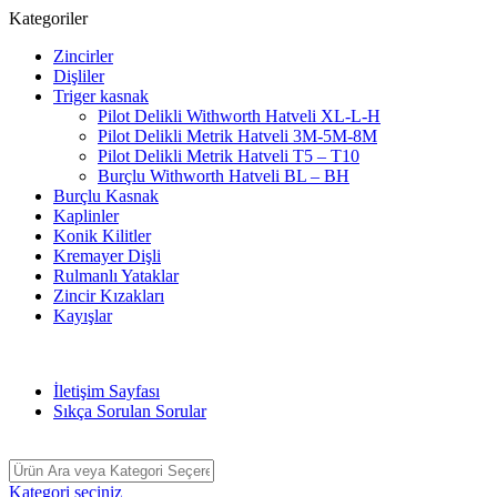
Kategoriler
Zincirler
Dişliler
Triger kasnak
Pilot Delikli Withworth Hatveli XL-L-H
Pilot Delikli Metrik Hatveli 3M-5M-8M
Pilot Delikli Metrik Hatveli T5 – T10
Burçlu Withworth Hatveli BL – BH
Burçlu Kasnak
Kaplinler
Konik Kilitler
Kremayer Dişli
Rulmanlı Yataklar
Zincir Kızakları
Kayışlar
2014 Yılından Beri Hizmetteyiz
İletişim Sayfası
Sıkça Sorulan Sorular
Kategori seçiniz