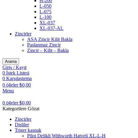
H-200
L-050
L-075
L-100
XL-037
XL-037-AL
Zincirler
ASA Zincir Kilit Bakla
Paslanmaz Zincir
Zincir – Kilit – Bakla
Arama
Giriş / Kayıt
0
İstek Listesi
0
Karşılaştırma
0
öğeler
₺
0,00
Menu
0
öğeler
₺
0,00
Kategorilere Gözat
Zincirler
Dişliler
Triger kasnak
Pilot Delikli Withworth Hatveli XL-L-H