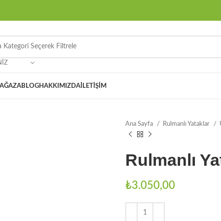
NIZ
AĞAZA
BLOG
HAKKIMIZDA
İLETIŞIM
Ana Sayfa
Rulmanlı Yataklar
Rulmanlı Y
₺
3.050,00