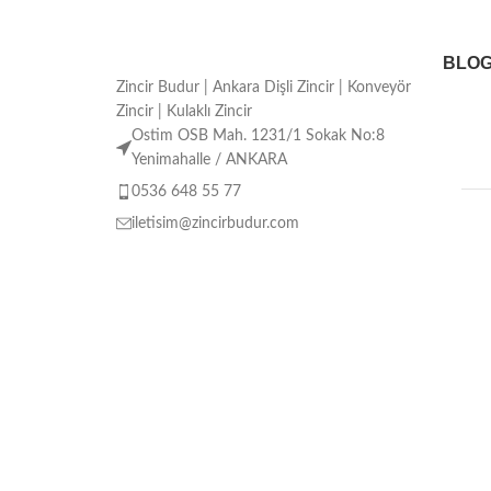
BLO
Zincir Budur | Ankara Dişli Zincir | Konveyör
Zincir | Kulaklı Zincir
Ostim OSB Mah. 1231/1 Sokak No:8
Yenimahalle / ANKARA
0536 648 55 77
iletisim@zincirbudur.com