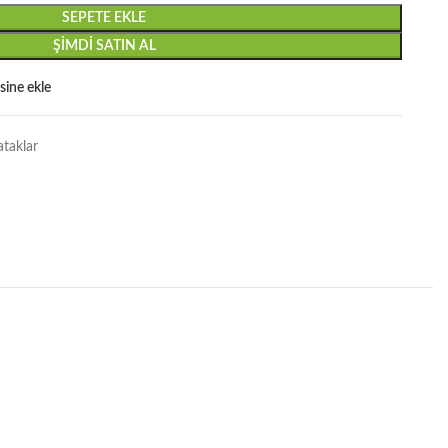
SEPETE EKLE
ŞIMDI SATIN AL
esine ekle
ataklar