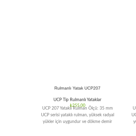
Rulmanlı Yatak UCP207
UCP Tip Rulmanlı Yataklar
₺
255,00
UCP 207 Yataklı Rulman Ölçü: 35 mm
U
UCP serisi ​​yataklı rulman, yüksek radyal
UC
yükler için uygundur ve dökme demir
y
muhafazası