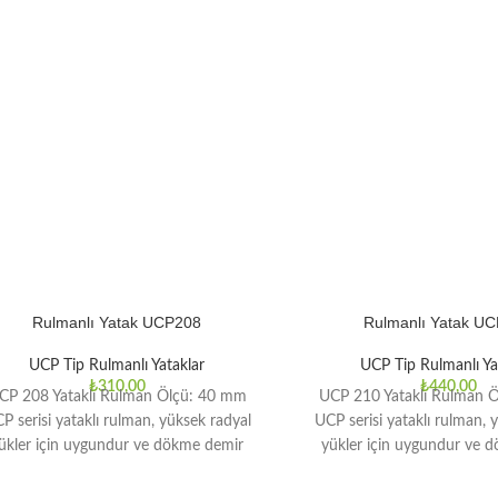
Rulmanlı Yatak UCP208
Rulmanlı Yatak U
UCP Tip Rulmanlı Yataklar
UCP Tip Rulmanlı Ya
₺
310,00
₺
440,00
CP 208 Yataklı Rulman Ölçü: 40 mm
UCP 210 Yataklı Rulman 
P serisi ​​yataklı rulman, yüksek radyal
UCP serisi ​​yataklı rulman,
ükler için uygundur ve dökme demir
yükler için uygundur ve 
muhafazası
muhafazası