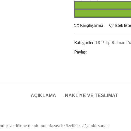
Karşılaştırma
İstek list
Kategoriler:
UCP Tip Rulmanlı Y
Paylaş:
AÇIKLAMA
NAKLIYE VE TESLIMAT
gundur ve dökme demir muhafazası ile özellikle sağlamlık sunar.