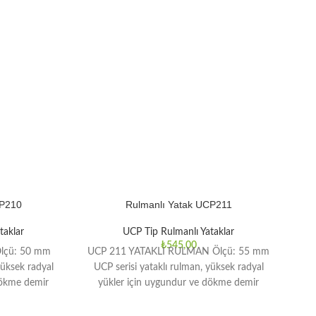
CP210
Rulmanlı Yatak UCP211
taklar
UCP Tip Rulmanlı Yataklar
₺
545,00
Ölçü: 50 mm
UCP 211 YATAKLI RULMAN Ölçü: 55 mm
UCP
 yüksek radyal
UCP serisi ​​yataklı rulman, yüksek radyal
UCP
dökme demir
yükler için uygundur ve dökme demir
y
muhafazası