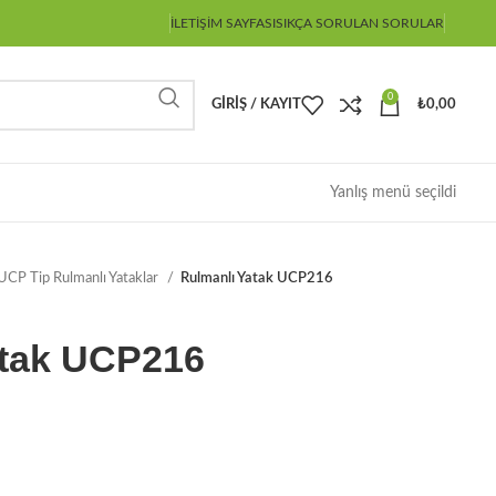
İLETIŞIM SAYFASI
SIKÇA SORULAN SORULAR
0
GIRIŞ / KAYIT
₺
0,00
Yanlış menü seçildi
UCP Tip Rulmanlı Yataklar
Rulmanlı Yatak UCP216
atak UCP216