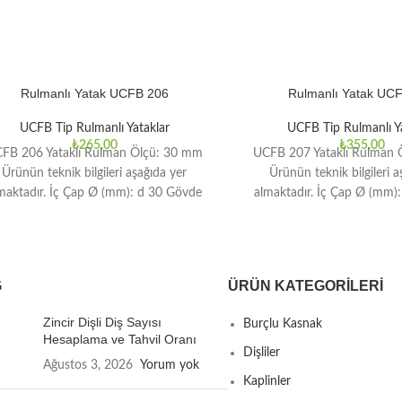
Rulmanlı Yatak UCFB 206
Rulmanlı Yatak UC
UCFB Tip Rulmanlı Yataklar
UCFB Tip Rulmanlı Ya
₺
265,00
₺
355,00
FB 206 Yataklı Rulman Ölçü: 30 mm
UCFB 207 Yataklı Rulman 
Ürünün teknik bilgileri aşağıda yer
Ürünün teknik bilgileri a
maktadır. İç Çap Ø (mm): d 30 Gövde
almaktadır. İç Çap Ø (mm)
G
ÜRÜN KATEGORILERI
Zincir Dişli Diş Sayısı
Burçlu Kasnak
Hesaplama ve Tahvil Oranı
Dişliler
Ağustos 3, 2026
Yorum yok
Kaplinler