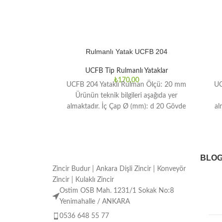
Rulmanlı Yatak UCFB 204
UCFB Tip Rulmanlı Yataklar
₺
170,00
UCFB 204 Yataklı Rulman Ölçü: 20 mm
UC
Ürünün teknik bilgileri aşağıda yer
almaktadır. İç Çap Ø (mm): d 20 Gövde
al
BLO
Zincir Budur | Ankara Dişli Zincir | Konveyör
Zincir | Kulaklı Zincir
Ostim OSB Mah. 1231/1 Sokak No:8
Yenimahalle / ANKARA
0536 648 55 77