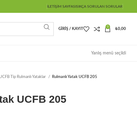
İLETIŞIM SAYFASI
SIKÇA SORULAN SORULAR
0
GIRIŞ / KAYIT
₺
0,00
Yanlış menü seçildi
UCFB Tip Rulmanlı Yataklar
Rulmanlı Yatak UCFB 205
atak UCFB 205