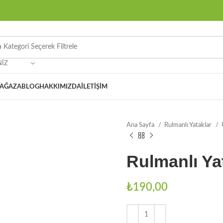
NIZ
AĞAZA
BLOG
HAKKIMIZDA
İLETIŞIM
Ana Sayfa
Rulmanlı Yataklar
Rulmanlı Y
₺
190,00