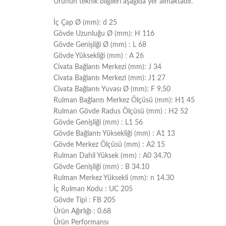
Ürünün teknik bilgileri aşağıda yer almaktadır.
İç Çap Ø (mm): d 25
Gövde Uzunluğu Ø (mm): H 116
Gövde Genişliği Ø (mm) : L 68
Gövde Yüksekliği (mm) : A 26
Civata Bağlantı Merkezi (mm): J 34
Civata Bağlantı Merkezi (mm): J1 27
Civata Bağlantı Yuvası Ø (mm): F 9.50
Rulman Bağlantı Merkez Ölçüsü (mm): H1 45
Rulman Gövde Radus Ölçüsü (mm) : H2 52
Gövde Genişliği (mm) : L1 56
Gövde Bağlantı Yüksekliği (mm) : A1 13
Gövde Merkez Ölçüsü (mm) : A2 15
Rulman Dahil Yüksek (mm) : A0 34.70
Gövde Genişliği (mm) : B 34.10
Rulman Merkez Yüksekli (mm): n 14.30
İç Rulman Kodu : UC 205
Gövde Tipi : FB 205
Ürün Ağırlığı : 0.68
Ürün Performansı