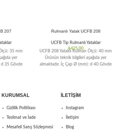
FB 207
Rulmanlı Yatak UCFB 208
taklar
UCFB Tip Rulmanlı Yataklar
₺
425,00
Ölçü: 35 mm
UCFB 208 Yataklı Rulman Ölçü: 40 mm
şağıda yer
Ürünün teknik bilgileri aşağıda yer
: d 35 Gövde
almaktadır. İç Çap Ø (mm): d 40 Gövde
KURUMSAL
İLETIŞIM
Gizlilik Politikası
Instagram
Teslimat ve İade
İletişim
Mesafeli Satış Sözleşmesi
Blog