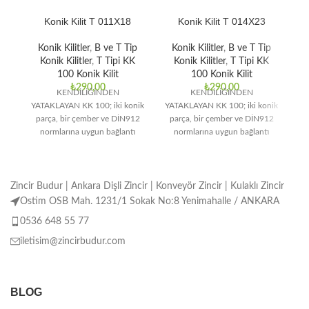
Konik Kilit T 011X18
Konik Kilit T 014X23
Konik Kilitler
,
B ve T Tip
Konik Kilitler
,
B ve T Tip
Konik Kilitler
,
T Tipi KK
Konik Kilitler
,
T Tipi KK
100 Konik Kilit
100 Konik Kilit
₺
290,00
₺
290,00
KENDİLİĞİNDEN
KENDİLİĞİNDEN
YATAKLAYAN KK 100; iki konik
YATAKLAYAN KK 100; iki konik
YA
parça, bir çember ve DİN912
parça, bir çember ve DİN912
p
normlarına uygun bağlantı
normlarına uygun bağlantı
elemanlarından oluşmaktadır.
elemanlarından oluşmaktadır.
e
Orta ve yüksek tork
Orta ve yüksek tork
Zincir Budur | Ankara Dişli Zincir | Konveyör Zincir | Kulaklı Zincir
Ostim OSB Mah. 1231/1 Sokak No:8 Yenimahalle / ANKARA
0536 648 55 77
iletisim@zincirbudur.com
BLOG