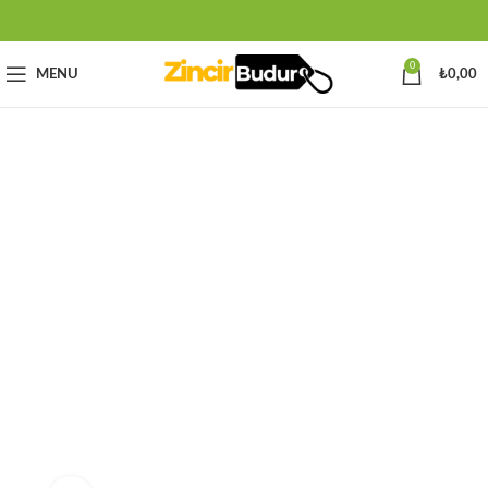
0
MENU
₺
0,00