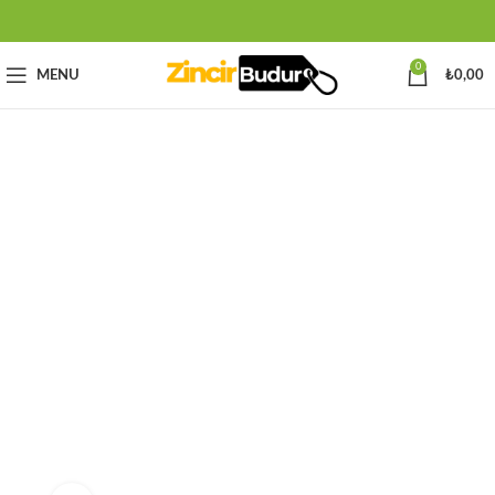
0
MENU
₺
0,00