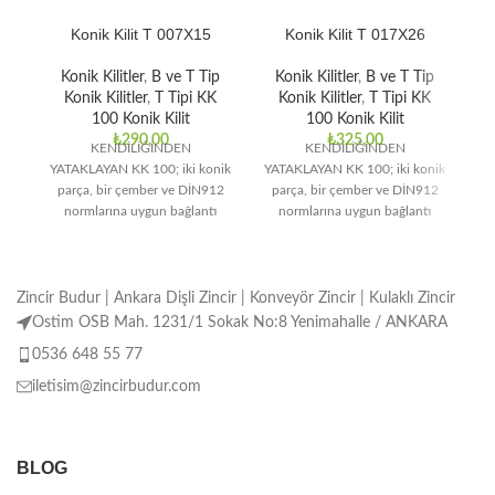
Konik Kilit T 007X15
Konik Kilit T 017X26
Konik Kilitler
,
B ve T Tip
Konik Kilitler
,
B ve T Tip
Konik Kilitler
,
T Tipi KK
Konik Kilitler
,
T Tipi KK
100 Konik Kilit
100 Konik Kilit
₺
290,00
₺
325,00
KENDİLİĞİNDEN
KENDİLİĞİNDEN
YATAKLAYAN KK 100; iki konik
YATAKLAYAN KK 100; iki konik
YA
parça, bir çember ve DİN912
parça, bir çember ve DİN912
p
normlarına uygun bağlantı
normlarına uygun bağlantı
elemanlarından oluşmaktadır.
elemanlarından oluşmaktadır.
e
Orta ve yüksek tork
Orta ve yüksek tork
Zincir Budur | Ankara Dişli Zincir | Konveyör Zincir | Kulaklı Zincir
Ostim OSB Mah. 1231/1 Sokak No:8 Yenimahalle / ANKARA
0536 648 55 77
iletisim@zincirbudur.com
BLOG