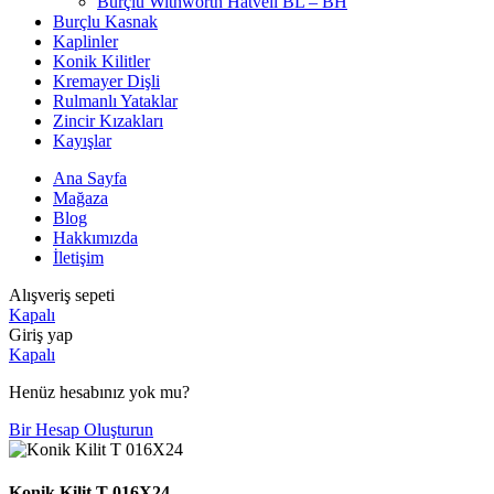
Burçlu Withworth Hatveli BL – BH
Burçlu Kasnak
Kaplinler
Konik Kilitler
Kremayer Dişli
Rulmanlı Yataklar
Zincir Kızakları
Kayışlar
Ana Sayfa
Mağaza
Blog
Hakkımızda
İletişim
Alışveriş sepeti
Kapalı
Giriş yap
Kapalı
Henüz hesabınız yok mu?
Bir Hesap Oluşturun
Konik Kilit T 016X24