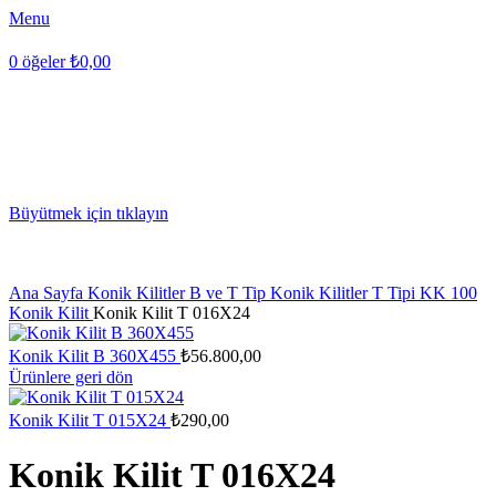
Menu
0
öğeler
₺
0,00
Büyütmek için tıklayın
Ana Sayfa
Konik Kilitler
B ve T Tip Konik Kilitler
T Tipi KK 100
Konik Kilit
Konik Kilit T 016X24
Konik Kilit B 360X455
₺
56.800,00
Ürünlere geri dön
Konik Kilit T 015X24
₺
290,00
Konik Kilit T 016X24