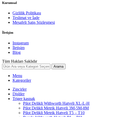
Kurumsal
Gizlilik Politikası
Teslimat ve İade
Mesafeli Satış Sözleşmesi
İletişim
Instagram
İletişim
Blog
Tüm Hakları Saklıdır
Arama
Menu
Kategoriler
Zincirler
Dişliler
Triger kasnak
Pilot Delikli Withworth Hatveli XL-L-H
Pilot Delikli Metrik Hatveli 3M-5M-8M
Pilot Delikli Metrik Hatveli T5 – T10