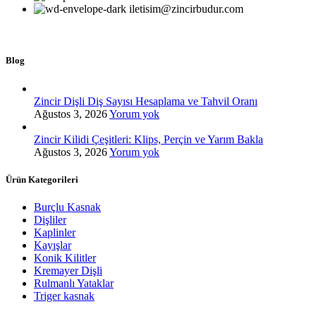
iletisim@zincirbudur.com
Blog
Zincir Dişli Diş Sayısı Hesaplama ve Tahvil Oranı
Ağustos 3, 2026
Yorum yok
Zincir Kilidi Çeşitleri: Klips, Perçin ve Yarım Bakla
Ağustos 3, 2026
Yorum yok
Ürün Kategorileri
Burçlu Kasnak
Dişliler
Kaplinler
Kayışlar
Konik Kilitler
Kremayer Dişli
Rulmanlı Yataklar
Triger kasnak