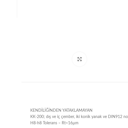
Büyütmek için tıklayın
KENDİLİĞİNDEN YATAKLAMAYAN
KK-200; dış ve iç çember, iki konik yanak ve DIN912 nor
H8-h8 Tolerans – Rt<16µm