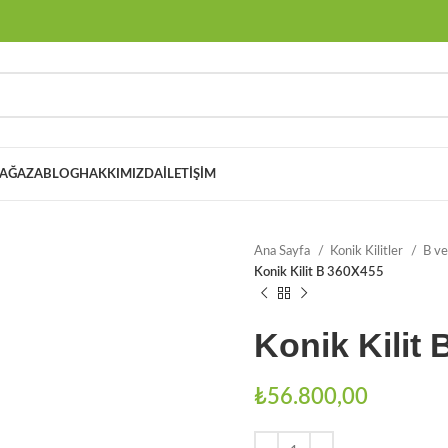
AĞAZA
BLOG
HAKKIMIZDA
İLETIŞIM
Ana Sayfa
Konik Kilitler
B ve
Konik Kilit B 360X455
Konik Kilit
₺
56.800,00