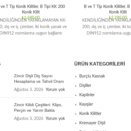
ve T Tip Konik Kilitler
,
B Tipi KK 200
B ve T Tip Konik Kilitler
,
B 
Konik Kilit
Konik Kilit
₺
1.690,00
₺
2.290,00
NDİLİĞİNDEN YATAKLAMAYAN KK-
KENDİLİĞİNDEN YATAKL
0; dış ve iç çember, iki konik yanak ve
200; dış ve iç çember, iki k
DIN912 normlarına uygun bağlantı
DIN912 normlarına uygu
lemanlarından oluşmaktadır. Orta ve
elemanlarından oluşmaktad
yüksek
yüksek
G
ÜRÜN KATEGORILERI
Zincir Dişli Diş Sayısı
Burçlu Kasnak
Hesaplama ve Tahvil Oranı
Dişliler
Ağustos 3, 2026
Yorum yok
Kaplinler
Zincir Kilidi Çeşitleri: Klips,
Kayışlar
Perçin ve Yarım Bakla
Konik Kilitler
Ağustos 3, 2026
Yorum yok
Kremayer Dişli