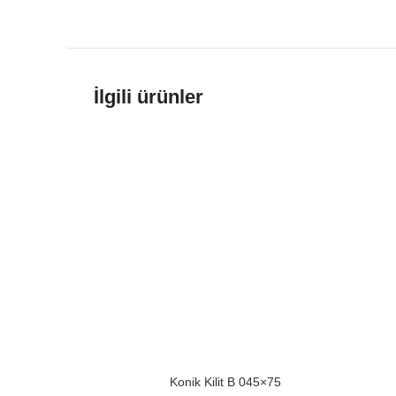
İlgili ürünler
Konik Kilit B 045×75