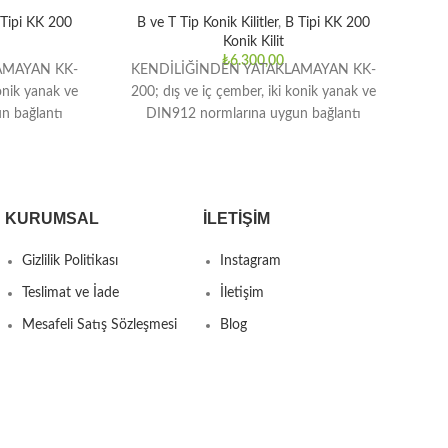
Tipi KK 200
B ve T Tip Konik Kilitler
,
B Tipi KK 200
B 
Konik Kilit
₺
6.300,00
AMAYAN KK-
KENDİLİĞİNDEN YATAKLAMAYAN KK-
KE
onik yanak ve
200; dış ve iç çember, iki konik yanak ve
200
n bağlantı
DIN912 normlarına uygun bağlantı
ır. Orta ve
elemanlarından oluşmaktadır. Orta ve
e
yüksek
KURUMSAL
İLETIŞIM
Gizlilik Politikası
Instagram
Teslimat ve İade
İletişim
Mesafeli Satış Sözleşmesi
Blog