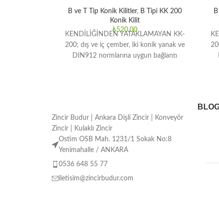
B ve T Tip Konik Kilitler
,
B Tipi KK 200
B 
Konik Kilit
₺
520,00
KENDİLİĞİNDEN YATAKLAMAYAN KK-
KE
200; dış ve iç çember, iki konik yanak ve
20
DIN912 normlarına uygun bağlantı
elemanlarından oluşmaktadır. Orta ve
e
yüksek
BLO
Zincir Budur | Ankara Dişli Zincir | Konveyör
Zincir | Kulaklı Zincir
Ostim OSB Mah. 1231/1 Sokak No:8
Yenimahalle / ANKARA
0536 648 55 77
iletisim@zincirbudur.com