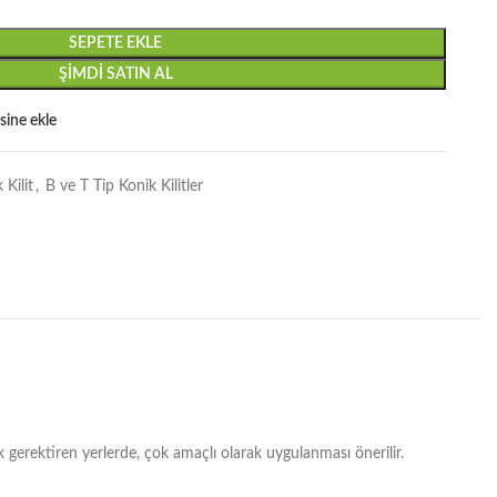
SEPETE EKLE
ŞIMDI SATIN AL
esine ekle
Kilit
,
B ve T Tip Konik Kilitler
erektiren yerlerde, çok amaçlı olarak uygulanması önerilir.