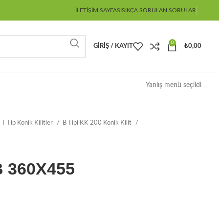
İLETIŞIM SAYFASI
SIKÇA SORULAN SORULAR
0
GIRIŞ / KAYIT
₺
0,00
Yanlış menü seçildi
 T Tip Konik Kilitler
B Tipi KK 200 Konik Kilit
 B 360X455