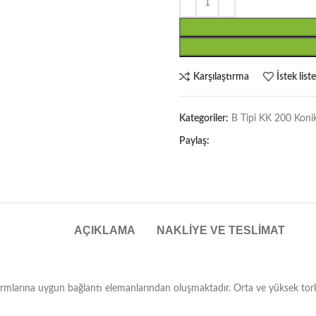
Karşılaştırma
İstek list
Kategoriler:
B Tipi KK 200 Konik 
Paylaş:
AÇIKLAMA
NAKLIYE VE TESLIMAT
mlarına uygun bağlantı elemanlarından oluşmaktadır. Orta ve yüksek tork g