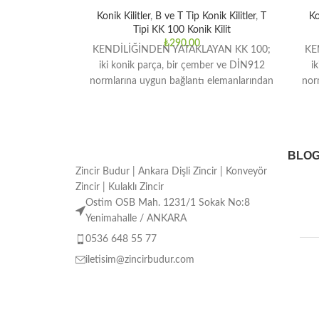
Konik Kilitler
,
B ve T Tip Konik Kilitler
,
T
Ko
Tipi KK 100 Konik Kilit
₺
290,00
KENDİLİĞİNDEN YATAKLAYAN KK 100;
KE
iki konik parça, bir çember ve DİN912
i
normlarına uygun bağlantı elemanlarından
nor
oluşmaktadır. Orta ve yüksek tork
BLO
Zincir Budur | Ankara Dişli Zincir | Konveyör
Zincir | Kulaklı Zincir
Ostim OSB Mah. 1231/1 Sokak No:8
Yenimahalle / ANKARA
0536 648 55 77
iletisim@zincirbudur.com