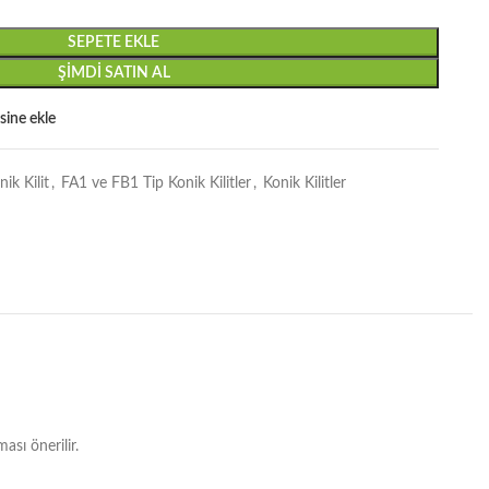
SEPETE EKLE
ŞIMDI SATIN AL
esine ekle
ik Kilit
,
FA1 ve FB1 Tip Konik Kilitler
,
Konik Kilitler
sı önerilir.