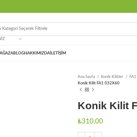
NIZ
AĞAZA
BLOG
HAKKIMIZDA
İLETIŞIM
Ana Sayfa
Konik Kilitler
FA1 
Konik Kilit FA1 032X60
Konik Kilit
₺
310,00