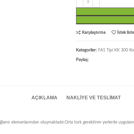
Karşılaştırma
İstek list
Kategoriler:
FA1 Tipi KK 300 Kon
Paylaş:
AÇIKLAMA
NAKLIYE VE TESLIMAT
antı elemanlarından oluşmaktadır.Orta tork gerektiren yerlerde uygulanma