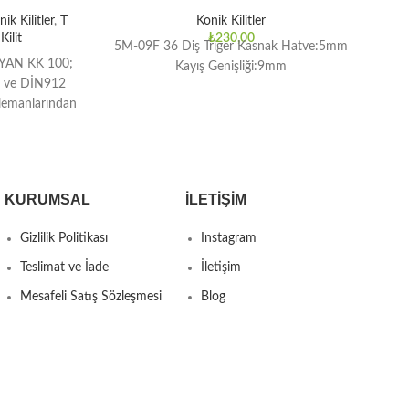
ik Kilitler
,
T
Konik Kilitler
ilit
₺
230,00
5M-09F 36 Diş Triger Kasnak Hatve:5mm
YAN KK 100;
Kayış Genişliği:9mm
Kas
er ve DİN912
elemanlarından
üksek tork
KURUMSAL
İLETIŞIM
Gizlilik Politikası
Instagram
Teslimat ve İade
İletişim
Mesafeli Satış Sözleşmesi
Blog