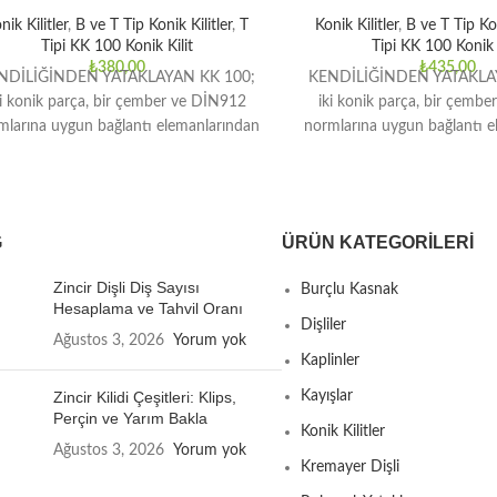
nik Kilitler
,
B ve T Tip Konik Kilitler
,
T
Konik Kilitler
,
B ve T Tip Kon
Tipi KK 100 Konik Kilit
Tipi KK 100 Konik K
₺
380,00
₺
435,00
NDİLİĞİNDEN YATAKLAYAN KK 100;
KENDİLİĞİNDEN YATAKLA
ki konik parça, bir çember ve DİN912
iki konik parça, bir çemb
mlarına uygun bağlantı elemanlarından
normlarına uygun bağlantı 
oluşmaktadır. Orta ve yüksek tork
oluşmaktadır. Orta ve y
G
ÜRÜN KATEGORILERI
Zincir Dişli Diş Sayısı
Burçlu Kasnak
Hesaplama ve Tahvil Oranı
Dişliler
Ağustos 3, 2026
Yorum yok
Kaplinler
Zincir Kilidi Çeşitleri: Klips,
Kayışlar
Perçin ve Yarım Bakla
Konik Kilitler
Ağustos 3, 2026
Yorum yok
Kremayer Dişli