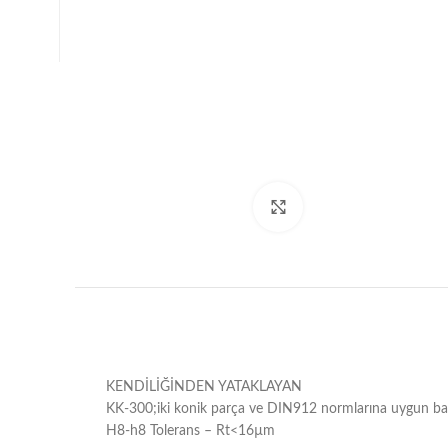
Büyütmek için tıklayın
KENDİLİĞİNDEN YATAKLAYAN
KK-300;iki konik parça ve DIN912 normlarına uygun bağl
H8-h8 Tolerans – Rt<16µm