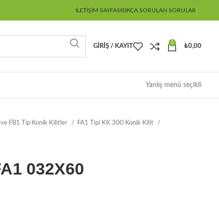
İLETIŞIM SAYFASI
SIKÇA SORULAN SORULAR
0
GIRIŞ / KAYIT
₺
0,00
Yanlış menü seçildi
ve FB1 Tip Konik Kilitler
FA1 Tipi KK 300 Konik Kilit
 FA1 032X60