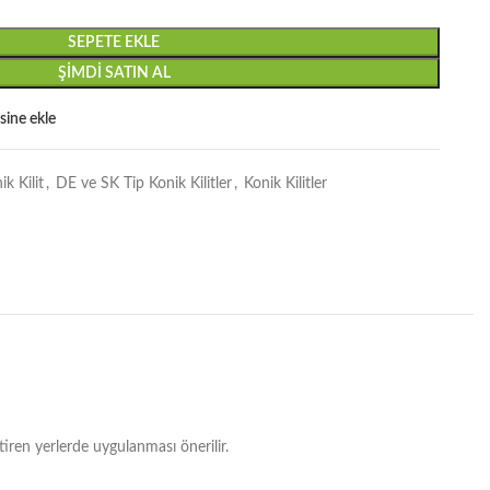
SEPETE EKLE
ŞIMDI SATIN AL
esine ekle
k Kilit
,
DE ve SK Tip Konik Kilitler
,
Konik Kilitler
ren yerlerde uygulanması önerilir.