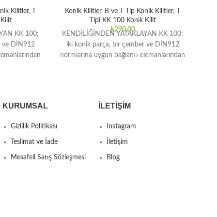
ik Kilitler
,
T
Konik Kilitler
,
B ve T Tip Konik Kilitler
,
T
Ko
ilit
Tipi KK 100 Konik Kilit
₺
290,00
YAN KK 100;
KENDİLİĞİNDEN YATAKLAYAN KK 100;
KE
er ve DİN912
iki konik parça, bir çember ve DİN912
ik
elemanlarından
normlarına uygun bağlantı elemanlarından
norm
üksek tork
oluşmaktadır. Orta ve yüksek tork
KURUMSAL
İLETIŞIM
Gizlilik Politikası
Instagram
Teslimat ve İade
İletişim
Mesafeli Satış Sözleşmesi
Blog