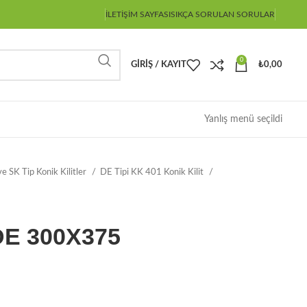
İLETIŞIM SAYFASI
SIKÇA SORULAN SORULAR
0
GIRIŞ / KAYIT
₺
0,00
Yanlış menü seçildi
e SK Tip Konik Kilitler
DE Tipi KK 401 Konik Kilit
 DE 300X375