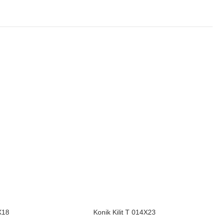
X18
Konik Kilit T 014X23