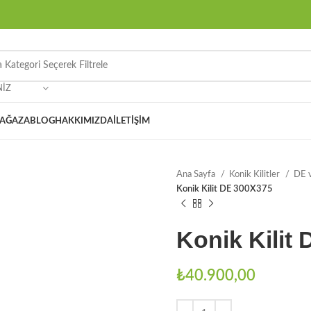
NIZ
AĞAZA
BLOG
HAKKIMIZDA
İLETIŞIM
Ana Sayfa
Konik Kilitler
DE v
Konik Kilit DE 300X375
Konik Kilit
₺
40.900,00