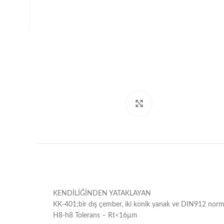
Büyütmek için tıklayın
KENDİLİĞİNDEN YATAKLAYAN
KK-401;bir dış çember, iki konik yanak ve DIN912 norml
H8-h8 Tolerans – Rt<16µm