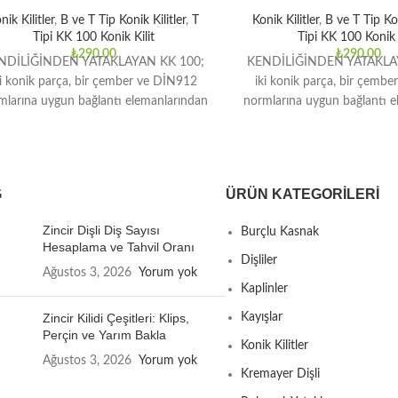
nik Kilitler
,
B ve T Tip Konik Kilitler
,
T
Konik Kilitler
,
B ve T Tip Kon
Tipi KK 100 Konik Kilit
Tipi KK 100 Konik K
₺
290,00
₺
290,00
NDİLİĞİNDEN YATAKLAYAN KK 100;
KENDİLİĞİNDEN YATAKLA
ki konik parça, bir çember ve DİN912
iki konik parça, bir çemb
mlarına uygun bağlantı elemanlarından
normlarına uygun bağlantı 
oluşmaktadır. Orta ve yüksek tork
oluşmaktadır. Orta ve y
G
ÜRÜN KATEGORILERI
Zincir Dişli Diş Sayısı
Burçlu Kasnak
Hesaplama ve Tahvil Oranı
Dişliler
Ağustos 3, 2026
Yorum yok
Kaplinler
Zincir Kilidi Çeşitleri: Klips,
Kayışlar
Perçin ve Yarım Bakla
Konik Kilitler
Ağustos 3, 2026
Yorum yok
Kremayer Dişli