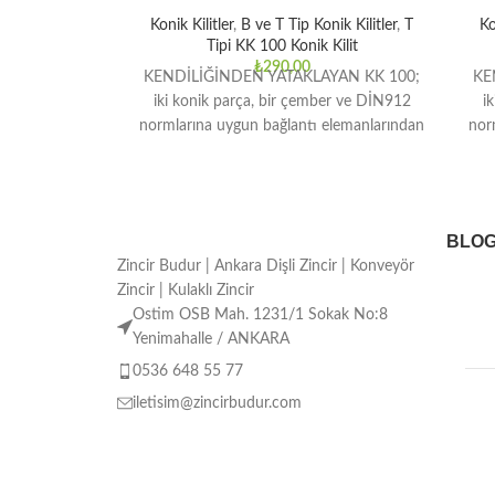
Konik Kilitler
,
B ve T Tip Konik Kilitler
,
T
Ko
Tipi KK 100 Konik Kilit
₺
290,00
KENDİLİĞİNDEN YATAKLAYAN KK 100;
KE
iki konik parça, bir çember ve DİN912
i
normlarına uygun bağlantı elemanlarından
nor
oluşmaktadır. Orta ve yüksek tork
BLO
Zincir Budur | Ankara Dişli Zincir | Konveyör
Zincir | Kulaklı Zincir
Ostim OSB Mah. 1231/1 Sokak No:8
Yenimahalle / ANKARA
0536 648 55 77
iletisim@zincirbudur.com