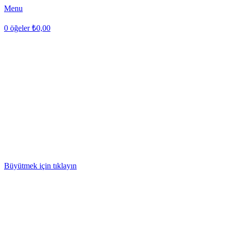
Menu
0
öğeler
₺
0,00
Büyütmek için tıklayın