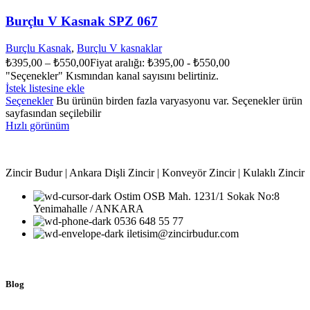
Burçlu V Kasnak SPZ 067
Burçlu Kasnak
,
Burçlu V kasnaklar
₺
395,00
–
₺
550,00
Fiyat aralığı: ₺395,00 - ₺550,00
"Seçenekler" Kısmından kanal sayısını belirtiniz.
İstek listesine ekle
Seçenekler
Bu ürünün birden fazla varyasyonu var. Seçenekler ürün
sayfasından seçilebilir
Hızlı görünüm
Zincir Budur | Ankara Dişli Zincir | Konveyör Zincir | Kulaklı Zincir
Ostim OSB Mah. 1231/1 Sokak No:8
Yenimahalle / ANKARA
0536 648 55 77
iletisim@zincirbudur.com
Blog