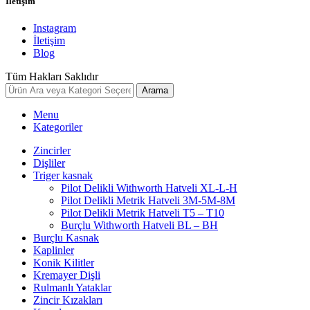
İletişim
Instagram
İletişim
Blog
Tüm Hakları Saklıdır
Arama
Menu
Kategoriler
Zincirler
Dişliler
Triger kasnak
Pilot Delikli Withworth Hatveli XL-L-H
Pilot Delikli Metrik Hatveli 3M-5M-8M
Pilot Delikli Metrik Hatveli T5 – T10
Burçlu Withworth Hatveli BL – BH
Burçlu Kasnak
Kaplinler
Konik Kilitler
Kremayer Dişli
Rulmanlı Yataklar
Zincir Kızakları