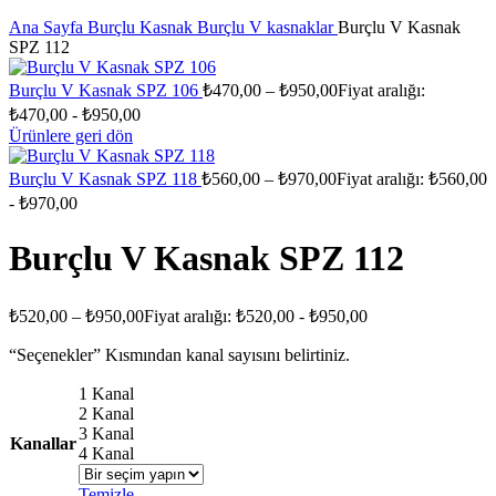
Ana Sayfa
Burçlu Kasnak
Burçlu V kasnaklar
Burçlu V Kasnak
SPZ 112
Burçlu V Kasnak SPZ 106
₺
470,00
–
₺
950,00
Fiyat aralığı:
₺470,00 - ₺950,00
Ürünlere geri dön
Burçlu V Kasnak SPZ 118
₺
560,00
–
₺
970,00
Fiyat aralığı: ₺560,00
- ₺970,00
Burçlu V Kasnak SPZ 112
₺
520,00
–
₺
950,00
Fiyat aralığı: ₺520,00 - ₺950,00
“Seçenekler” Kısmından kanal sayısını belirtiniz.
1 Kanal
2 Kanal
3 Kanal
Kanallar
4 Kanal
Temizle