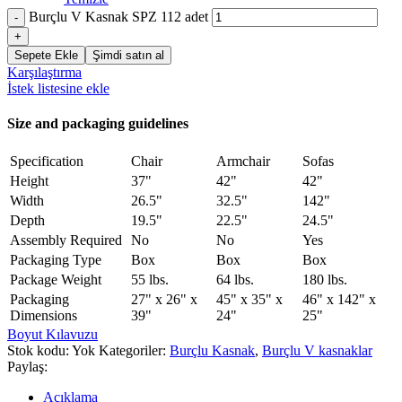
Burçlu V Kasnak SPZ 112 adet
Sepete Ekle
Şimdi satın al
Karşılaştırma
İstek listesine ekle
Size and packaging guidelines
Specification
Chair
Armchair
Sofas
Height
37"
42"
42"
Width
26.5"
32.5"
142"
Depth
19.5"
22.5"
24.5"
Assembly Required
No
No
Yes
Packaging Type
Box
Box
Box
Package Weight
55 lbs.
64 lbs.
180 lbs.
Packaging
27" x 26" x
45" x 35" x
46" x 142" x
Dimensions
39"
24"
25"
Boyut Kılavuzu
Stok kodu:
Yok
Kategoriler:
Burçlu Kasnak
,
Burçlu V kasnaklar
Paylaş:
Açıklama