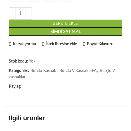
SEPETE EKLE
ŞIMDI SATIN AL
Karşılaştırma
İstek listesine ekle
Boyut Kılavuzu
Stok kodu:
Yok
Kategoriler:
Burçlu Kasnak
,
Burçlu V Kasnak SPA
,
Burçlu V
kasnaklar
Paylaş:
İlgili ürünler