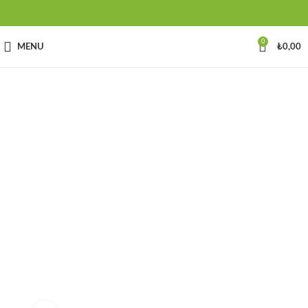
0
MENU
₺
0,00