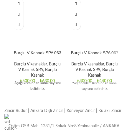
Burçlu V Kasnak SPA 063
Burçlu V Kasnak SPA 067
B
Burçlu V kasnaklar
,
Burçlu
Burçlu V kasnaklar
,
Burçlu
B
V Kasnak SPA
,
Burçlu
V Kasnak SPA
,
Burçlu
Kasnak
Kasnak
₺
500,00
–
₺
630,00
₺
400,00
–
₺
440,00
Aşağı kısmından kanal sayısını
"Seçenekler" Kısmından kanal
"
belirtiniz.
sayısını belirtiniz.
Zincir Budur | Ankara Dişli Zincir | Konveyör Zincir | Kulaklı Zincir
Ostim OSB Mah. 1231/1 Sokak No:8 Yenimahalle / ANKARA