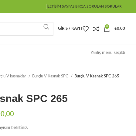
İLETIŞIM SAYFASI
SIKÇA SORULAN SORULAR
0
GIRIŞ / KAYIT
₺
0,00
Yanlış menü seçildi
çlu V kasnaklar
Burçlu V Kasnak SPC
Burçlu V Kasnak SPC 265
asnak SPC 265
00,00
sını belirtiniz.