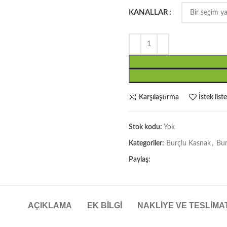
KANALLAR
Karşılaştırma
İstek list
Stok kodu:
Yok
Kategoriler:
Burçlu Kasnak
,
Bur
Paylaş:
AÇIKLAMA
EK BILGI
NAKLIYE VE TESLIMA