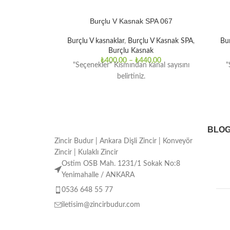
Burçlu V Kasnak SPA 067
Burçlu V kasnaklar
,
Burçlu V Kasnak SPA
,
Bur
Burçlu Kasnak
₺
400,00
–
₺
440,00
"Seçenekler" Kısmından kanal sayısını
"
belirtiniz.
BLO
Zincir Budur | Ankara Dişli Zincir | Konveyör
Zincir | Kulaklı Zincir
Ostim OSB Mah. 1231/1 Sokak No:8
Yenimahalle / ANKARA
0536 648 55 77
iletisim@zincirbudur.com