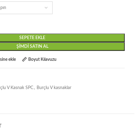
SEPETE EKLE
ŞIMDI SATIN AL
esine ekle
Boyut Kılavuzu
çlu V Kasnak SPC
,
Burçlu V kasnaklar
T