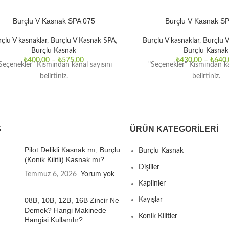
Burçlu V Kasnak SPA 075
Burçlu V Kasnak S
çlu V kasnaklar
,
Burçlu V Kasnak SPA
,
Burçlu V kasnaklar
,
Burçlu 
Burçlu Kasnak
Burçlu Kasnak
₺
400,00
–
₺
575,00
₺
430,00
–
₺
640,
Seçenekler" Kısmından kanal sayısını
"Seçenekler" Kısmından ka
belirtiniz.
belirtiniz.
G
ÜRÜN KATEGORILERI
Pilot Delikli Kasnak mı, Burçlu
Burçlu Kasnak
(Konik Kilitli) Kasnak mı?
Dişliler
Temmuz 6, 2026
Yorum yok
Kaplinler
08B, 10B, 12B, 16B Zincir Ne
Kayışlar
Demek? Hangi Makinede
Konik Kilitler
Hangisi Kullanılır?