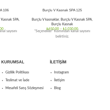
PA 106
Burçlu V Kasnak SPA 125
V Kasnak SPA
,
Burçlu V kasnaklar
,
Burçlu V Kasnak SPA
,
Bur
Burçlu Kasnak
00
₺
650,00
–
₺
1.030,00
nal sayısını
"Seçenekler" Kısmından kanal sayısını
"
belirtiniz.
KURUMSAL
İLETIŞIM
Gizlilik Politikası
Instagram
Teslimat ve İade
İletişim
Mesafeli Satış Sözleşmesi
Blog