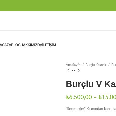
AĞAZA
BLOG
HAKKIMIZDA
İLETIŞIM
Ana Sayfa
Burçlu Kasnak
Bur
Burçlu V K
₺
6.500,00
–
₺
15.0
“Seçenekler” Kısmından kanal sayı