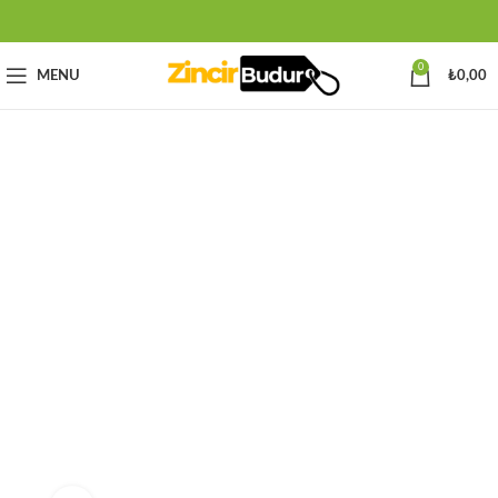
0
MENU
₺
0,00