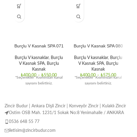
Burçlu V Kasnak SPA 071
Burçlu V Kasnak SPA 080
B
Burçlu V kasnaklar
,
Burçlu
Burçlu V kasnaklar
,
Burçlu
B
V Kasnak SPA
,
Burçlu
V Kasnak SPA
,
Burçlu
Kasnak
Kasnak
₺
400,00
–
₺
550,00
₺
400,00
–
₺
575,00
"Seçenekler" Kısmından kanal
"Seçenekler" Kısmından kanal
"
sayısını belirtiniz.
sayısını belirtiniz.
Zincir Budur | Ankara Dişli Zincir | Konveyör Zincir | Kulaklı Zincir
Ostim OSB Mah. 1231/1 Sokak No:8 Yenimahalle / ANKARA
0536 648 55 77
iletisim@zincirbudur.com