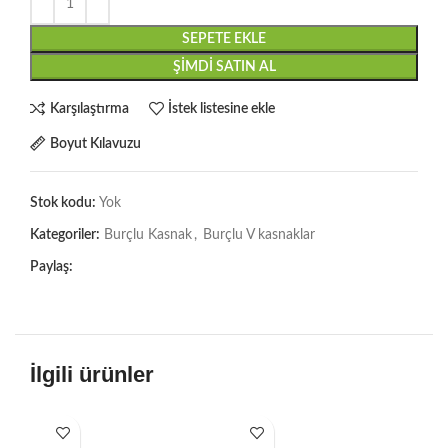
SEPETE EKLE
ŞIMDI SATIN AL
Karşılaştırma
İstek listesine ekle
Boyut Kılavuzu
Stok kodu:
Yok
Kategoriler:
Burçlu Kasnak
,
Burçlu V kasnaklar
Paylaş:
İlgili ürünler