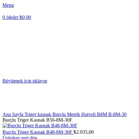
Menu
0
öğeler
₺
0,00
Büyütmek için tıklayın
Ana Sayfa
Triger kasnak
Burçlu Metrik Hatveli B8M
B-8M-30
Burçlu Triger Kasnak B56-8M-30F
Burçlu Triger Kasnak B48-8M-30F
₺
2.035,00
Ürünlere geri dön