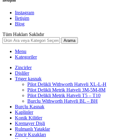
İletişim
Instagram
İletişim
Blog
Tüm Hakları Saklıdır
Arama
Menu
Kategoriler
Zincirler
Dişliler
Triger kasnak
Pilot Delikli Withworth Hatveli XL-L-H
Pilot Delikli Metrik Hatveli 3M-5M-8M
Pilot Delikli Metrik Hatveli T5 – T10
Burçlu Withworth Hatveli BL – BH
Burçlu Kasnak
Kaplinler
Konik Kilitler
Kremayer Dişli
Rulmanlı Yataklar
Zincir Kızakları