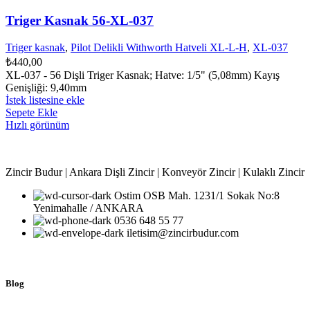
Triger Kasnak 56-XL-037
Triger kasnak
,
Pilot Delikli Withworth Hatveli XL-L-H
,
XL-037
₺
440,00
XL-037 - 56 Dişli Triger Kasnak; Hatve: 1/5" (5,08mm) Kayış
Genişliği: 9,40mm
İstek listesine ekle
Sepete Ekle
Hızlı görünüm
Zincir Budur | Ankara Dişli Zincir | Konveyör Zincir | Kulaklı Zincir
Ostim OSB Mah. 1231/1 Sokak No:8
Yenimahalle / ANKARA
0536 648 55 77
iletisim@zincirbudur.com
Blog