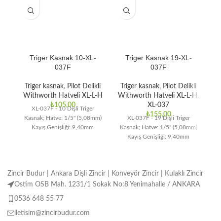
Triger Kasnak 10-XL-
Triger Kasnak 19-XL-
037F
037F
Triger kasnak
,
Pilot Delikli
Triger kasnak
,
Pilot Delikli
T
Withworth Hatveli XL-L-H
Withworth Hatveli XL-L-H
,
Wi
₺
105,00
XL-037
XL-037F - 10 Dişli Triger
₺
155,00
Kasnak; Hatve: 1/5" (5,08mm)
XL-037F - 19 Dişli Triger
Kayış Genişliği: 9,40mm
Kasnak; Hatve: 1/5" (5,08mm)
Ka
Kayış Genişliği: 9,40mm
Zincir Budur | Ankara Dişli Zincir | Konveyör Zincir | Kulaklı Zincir
Ostim OSB Mah. 1231/1 Sokak No:8 Yenimahalle / ANKARA
0536 648 55 77
iletisim@zincirbudur.com