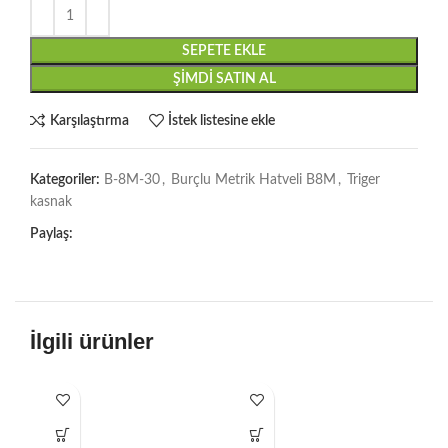
SEPETE EKLE
ŞIMDI SATIN AL
Karşılaştırma
İstek listesine ekle
Kategoriler:
B-8M-30
,
Burçlu Metrik Hatveli B8M
,
Triger
kasnak
Paylaş:
İlgili ürünler