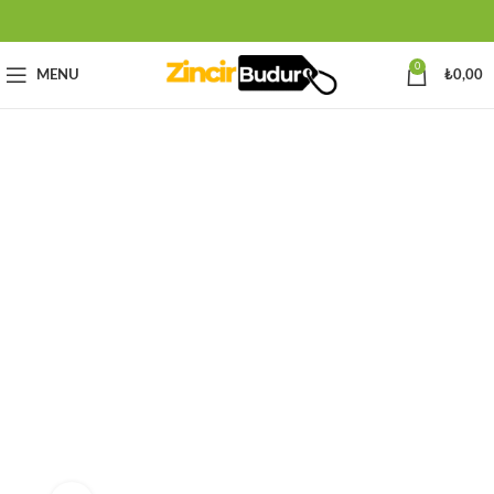
0
MENU
₺
0,00