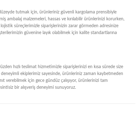
zeyde tutmak için, ürünleriniz güvenli kargolama prensibiyle
lmiş ambalaj malzemeleri, hassas ve kırılabilir ürünlerinizi korurken,
lojistik süreçlerimizle siparişlerinizin zarar görmeden adresinize
erilerimizin güvenine layık olabilmek için kalite standartlarına
zden hızlı teslimat hizmetimizle siparişlerinizi en kısa sürede size
ğı ve deneyimli ekiplerimiz sayesinde, ürünleriniz zaman kaybetmeden
yanıt verebilmek için gece gündüz çalışıyor, ürünlerinizi tam
intisiz bir alışveriş deneyimi sunuyoruz.