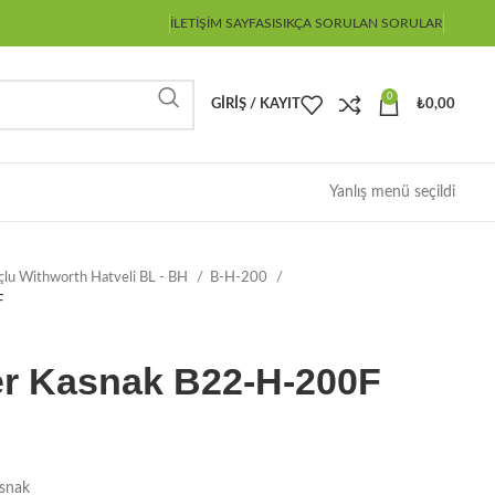
İLETIŞIM SAYFASI
SIKÇA SORULAN SORULAR
0
GIRIŞ / KAYIT
₺
0,00
Yanlış menü seçildi
çlu Withworth Hatveli BL - BH
B-H-200
F
er Kasnak B22-H-200F
asnak