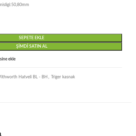
nisligi:50,80mm
SEPETE EKLE
ŞIMDI SATIN AL
esine ekle
ithworth Hatveli BL - BH
,
Triger kasnak
a