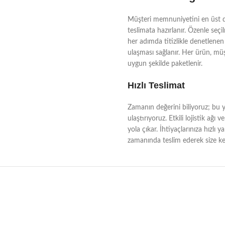
Müşteri memnuniyetini en üst dü
teslimata hazırlanır. Özenle seçi
her adımda titizlikle denetlenen 
ulaşması sağlanır. Her ürün, müşt
uygun şekilde paketlenir.
Hızlı Teslimat
Zamanın değerini biliyoruz; bu yü
ulaştırıyoruz. Etkili lojistik a
yola çıkar. İhtiyaçlarınıza hızlı 
zamanında teslim ederek size kes