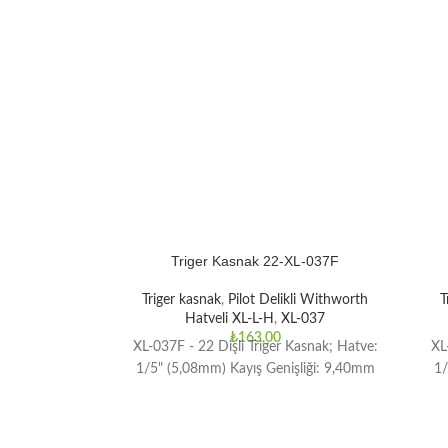
Triger Kasnak 22-XL-037F
Triger kasnak
,
Pilot Delikli Withworth
T
Hatveli XL-L-H
,
XL-037
₺
163,00
XL-037F - 22 Dişli Triger Kasnak; Hatve:
XL
1/5" (5,08mm) Kayış Genişliği: 9,40mm
1/