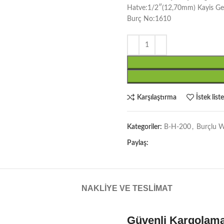
Hatve:1/2″(12,70mm) Kayis Ge
Burç No:1610
Karşılaştırma
İstek list
Kategoriler:
B-H-200
,
Burçlu W
Paylaş:
NAKLIYE VE TESLIMAT
Güvenli Kargolam