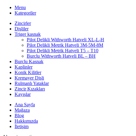
Menu
Kategoriler
Zincirler
Dişliler
Triger kasnak
Pilot Delikli Withworth Hatveli XL-L-H
Pilot Delikli Metrik Hatveli 3M-5M-8M
Pilot Delikli Metrik Hatveli T5 – T10
Burçlu Withworth Hatveli BL – BH
Burçlu Kasnak
Kaplinler
Konik Kilitler
Kremayer Dişli
Rulmanlı Yataklar
Zincir Kızakları
Kayışlar
Ana Sayfa
Mağaza
Blog
Hakkımızda
İletişim