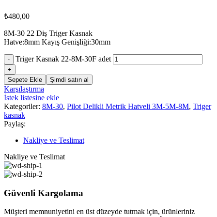
₺
480,00
8M-30 22 Diş Triger Kasnak
Hatve:8mm Kayış Genişliği:30mm
Triger Kasnak 22-8M-30F adet
Sepete Ekle
Şimdi satın al
Karşılaştırma
İstek listesine ekle
Kategoriler:
8M-30
,
Pilot Delikli Metrik Hatveli 3M-5M-8M
,
Triger
kasnak
Paylaş:
Nakliye ve Teslimat
Nakliye ve Teslimat
Güvenli Kargolama
Müşteri memnuniyetini en üst düzeyde tutmak için, ürünleriniz