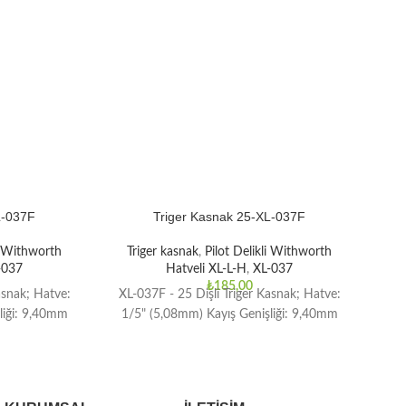
L-037F
Triger Kasnak 25-XL-037F
li Withworth
Triger kasnak
,
Pilot Delikli Withworth
T
-037
Hatveli XL-L-H
,
XL-037
₺
185,00
asnak; Hatve:
XL-037F - 25 Dişli Triger Kasnak; Hatve:
XL-
liği: 9,40mm
1/5" (5,08mm) Kayış Genişliği: 9,40mm
1/