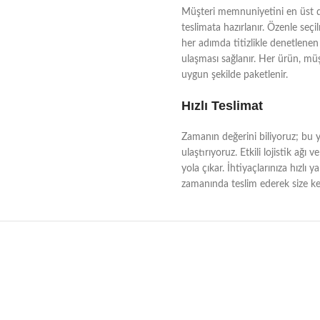
Müşteri memnuniyetini en üst dü
teslimata hazırlanır. Özenle seçi
her adımda titizlikle denetlenen 
ulaşması sağlanır. Her ürün, müşt
uygun şekilde paketlenir.
Hızlı Teslimat
Zamanın değerini biliyoruz; bu yü
ulaştırıyoruz. Etkili lojistik a
yola çıkar. İhtiyaçlarınıza hızlı 
zamanında teslim ederek size kes