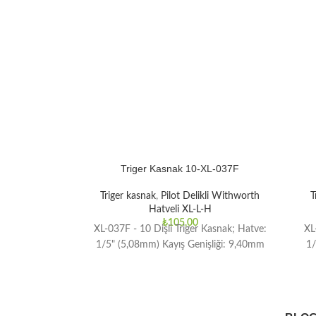
Triger Kasnak 10-XL-037F
Triger kasnak
,
Pilot Delikli Withworth
T
Hatveli XL-L-H
₺
105,00
XL-037F - 10 Dişli Triger Kasnak; Hatve:
XL
1/5" (5,08mm) Kayış Genişliği: 9,40mm
1/