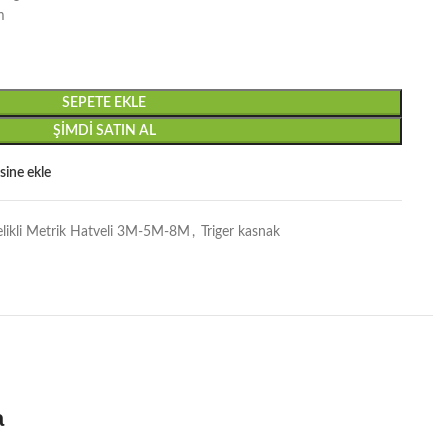
m
SEPETE EKLE
ŞIMDI SATIN AL
esine ekle
elikli Metrik Hatveli 3M-5M-8M
,
Triger kasnak
a