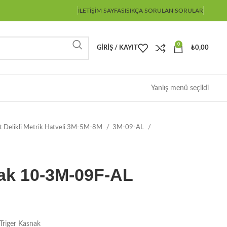
İLETIŞIM SAYFASI
SIKÇA SORULAN SORULAR
0
GIRIŞ / KAYIT
₺
0,00
Yanlış menü seçildi
ot Delikli Metrik Hatveli 3M-5M-8M
3M-09-AL
ak 10-3M-09F-AL
riger Kasnak