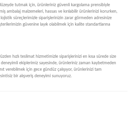
zeyde tutmak için, ürünleriniz güvenli kargolama prensibiyle
lmiş ambalaj malzemeleri, hassas ve kırılabilir ürünlerinizi korurken,
lojistik süreçlerimizle siparişlerinizin zarar görmeden adresinize
erilerimizin güvenine layık olabilmek için kalite standartlarına
zden hızlı teslimat hizmetimizle siparişlerinizi en kısa sürede size
ğı ve deneyimli ekiplerimiz sayesinde, ürünleriniz zaman kaybetmeden
yanıt verebilmek için gece gündüz çalışıyor, ürünlerinizi tam
intisiz bir alışveriş deneyimi sunuyoruz.