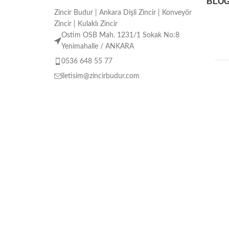
BLO
Zincir Budur | Ankara Dişli Zincir | Konveyör
Zincir | Kulaklı Zincir
Ostim OSB Mah. 1231/1 Sokak No:8
Yenimahalle / ANKARA
0536 648 55 77
iletisim@zincirbudur.com