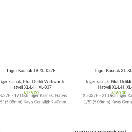
Triger Kasnak 19-XL-037F
Triger Kasnak 21-X
riger kasnak
,
Pilot Delikli Withworth
Triger kasnak
,
Pilot Delik
Hatveli XL-L-H
,
XL-037
Hatveli XL-L-H
,
XL
₺
155,00
₺
160,00
-037F - 19 Dişli Triger Kasnak; Hatve:
XL-037F - 21 Dişli Triger K
5" (5,08mm) Kayış Genişliği: 9,40mm
1/5" (5,08mm) Kayış Geniş