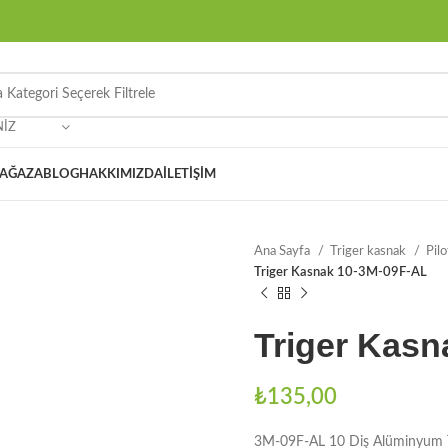
NIZ
AĞAZA
BLOG
HAKKIMIZDA
İLETIŞIM
Ana Sayfa
Triger kasnak
Pil
Triger Kasnak 10-3M-09F-AL
Triger Kasn
₺
135,00
3M-09F-AL 10 Diş Alüminyum T