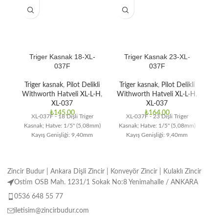
Triger Kasnak 18-XL-
Triger Kasnak 23-XL-
037F
037F
Triger kasnak
,
Pilot Delikli
Triger kasnak
,
Pilot Delikli
T
Withworth Hatveli XL-L-H
,
Withworth Hatveli XL-L-H
,
Wi
XL-037
XL-037
₺
145,00
₺
164,00
XL-037F - 18 Dişli Triger
XL-037F - 23 Dişli Triger
Kasnak; Hatve: 1/5" (5,08mm)
Kasnak; Hatve: 1/5" (5,08mm)
Ka
Kayış Genişliği: 9,40mm
Kayış Genişliği: 9,40mm
Zincir Budur | Ankara Dişli Zincir | Konveyör Zincir | Kulaklı Zincir
Ostim OSB Mah. 1231/1 Sokak No:8 Yenimahalle / ANKARA
0536 648 55 77
iletisim@zincirbudur.com