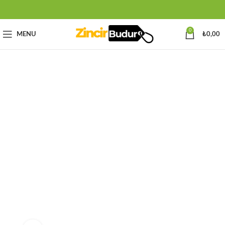
0
MENU
₺
0,00