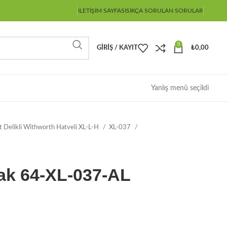
İLETIŞIM SAYFASI
SIKÇA SORULAN SORULAR
0
GIRIŞ / KAYIT
₺
0,00
Yanlış menü seçildi
ot Delikli Withworth Hatveli XL-L-H
XL-037
ak 64-XL-037-AL