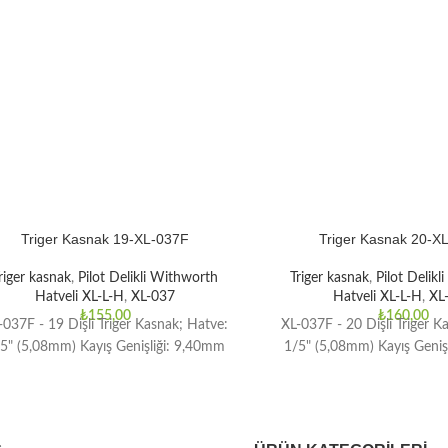
Triger Kasnak 19-XL-037F
Triger Kasnak 20-X
riger kasnak
,
Pilot Delikli Withworth
Triger kasnak
,
Pilot Delik
Hatveli XL-L-H
,
XL-037
Hatveli XL-L-H
,
XL
₺
155,00
₺
160,00
-037F - 19 Dişli Triger Kasnak; Hatve:
XL-037F - 20 Dişli Triger K
5" (5,08mm) Kayış Genişliği: 9,40mm
1/5" (5,08mm) Kayış Geniş