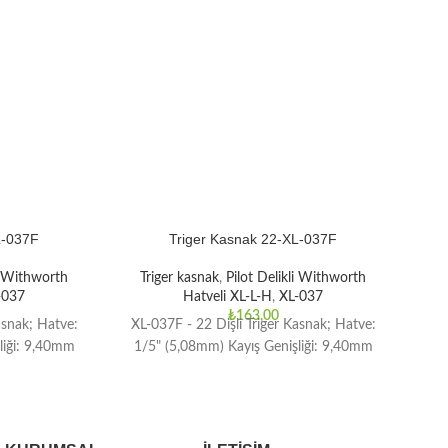
L-037F
Triger Kasnak 22-XL-037F
li Withworth
Triger kasnak
,
Pilot Delikli Withworth
T
-037
Hatveli XL-L-H
,
XL-037
₺
163,00
asnak; Hatve:
XL-037F - 22 Dişli Triger Kasnak; Hatve:
XL-
liği: 9,40mm
1/5" (5,08mm) Kayış Genişliği: 9,40mm
1/