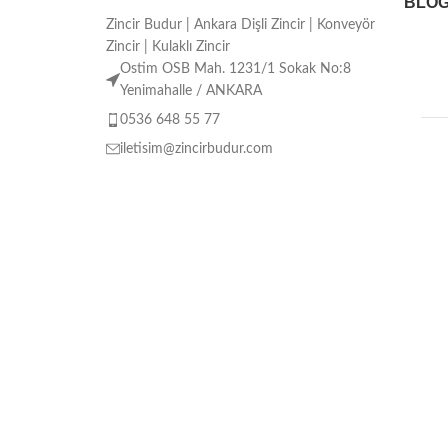
BLO
Zincir Budur | Ankara Dişli Zincir | Konveyör
Zincir | Kulaklı Zincir
Ostim OSB Mah. 1231/1 Sokak No:8
Yenimahalle / ANKARA
0536 648 55 77
iletisim@zincirbudur.com