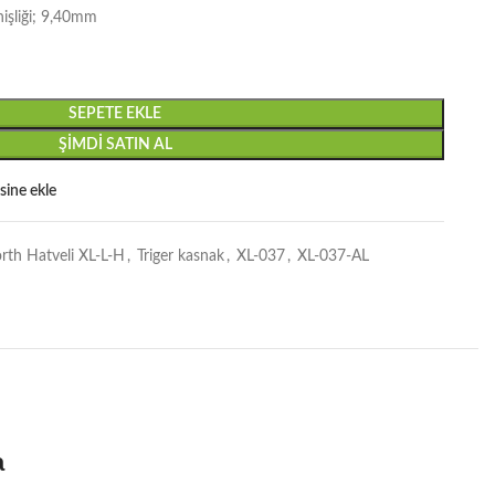
işliği; 9,40mm
SEPETE EKLE
ŞIMDI SATIN AL
esine ekle
orth Hatveli XL-L-H
,
Triger kasnak
,
XL-037
,
XL-037-AL
a