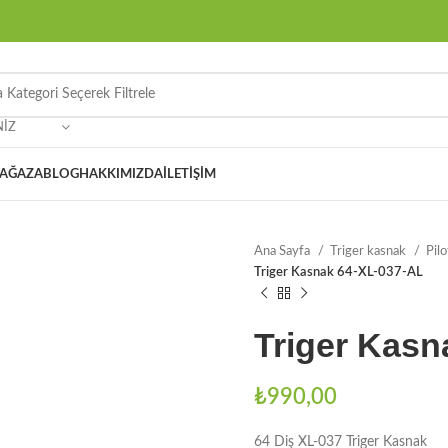
NIZ
AĞAZA
BLOG
HAKKIMIZDA
İLETIŞIM
Ana Sayfa
Triger kasnak
Pil
Triger Kasnak 64-XL-037-AL
Triger Kasn
₺
990,00
64 Diş XL-037 Triger Kasnak