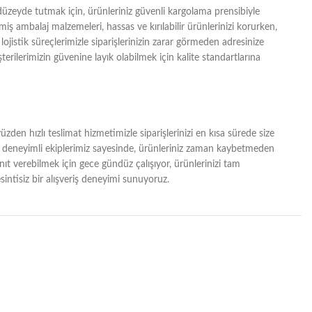
zeyde tutmak için, ürünleriniz güvenli kargolama prensibiyle
lmiş ambalaj malzemeleri, hassas ve kırılabilir ürünlerinizi korurken,
lojistik süreçlerimizle siparişlerinizin zarar görmeden adresinize
erilerimizin güvenine layık olabilmek için kalite standartlarına
zden hızlı teslimat hizmetimizle siparişlerinizi en kısa sürede size
ğı ve deneyimli ekiplerimiz sayesinde, ürünleriniz zaman kaybetmeden
yanıt verebilmek için gece gündüz çalışıyor, ürünlerinizi tam
intisiz bir alışveriş deneyimi sunuyoruz.