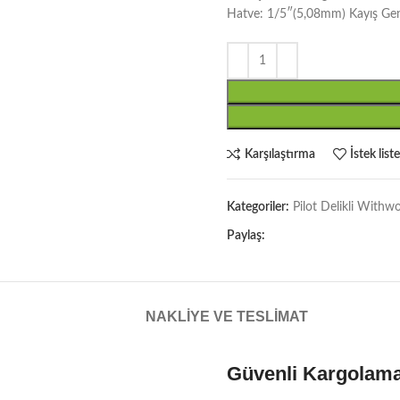
Hatve: 1/5″(5,08mm) Kayış Gen
Karşılaştırma
İstek list
Kategoriler:
Pilot Delikli Withw
Paylaş:
NAKLIYE VE TESLIMAT
Güvenli Kargolam