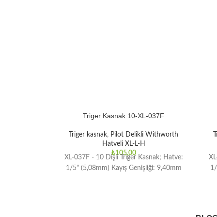
Triger Kasnak 10-XL-037F
Triger kasnak
,
Pilot Delikli Withworth
T
Hatveli XL-L-H
₺
105,00
XL-037F - 10 Dişli Triger Kasnak; Hatve:
XL
1/5" (5,08mm) Kayış Genişliği: 9,40mm
1/