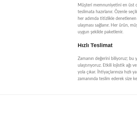
Müşteri memnuniyetini en üst dü
teslimata hazırlanır. Özenle seçi
her adımda titizlikle denetlenen 
ulaşması sağlanır. Her ürün, müşt
uygun şekilde paketlenir.
Hızlı Teslimat
Zamanın değerini biliyoruz; bu yü
ulaştırıyoruz. Etkili lojistik a
yola çıkar. İhtiyaçlarınıza hızlı 
zamanında teslim ederek size kes