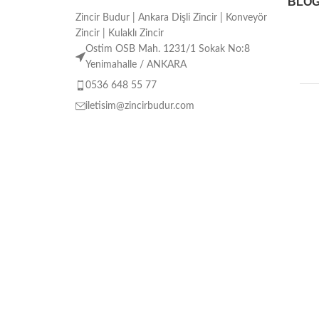
BLO
Zincir Budur | Ankara Dişli Zincir | Konveyör
Zincir | Kulaklı Zincir
Ostim OSB Mah. 1231/1 Sokak No:8
Yenimahalle / ANKARA
0536 648 55 77
iletisim@zincirbudur.com