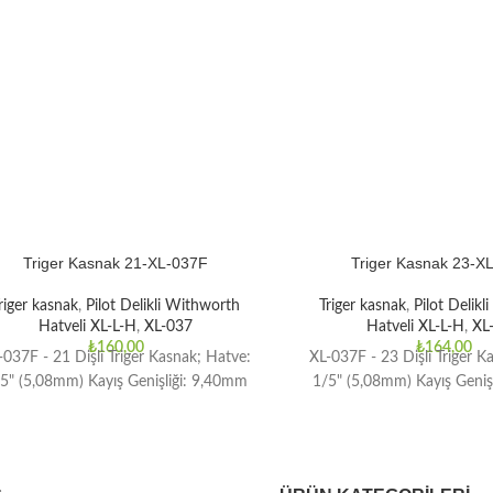
Triger Kasnak 21-XL-037F
Triger Kasnak 23-X
riger kasnak
,
Pilot Delikli Withworth
Triger kasnak
,
Pilot Delik
Hatveli XL-L-H
,
XL-037
Hatveli XL-L-H
,
XL
₺
160,00
₺
164,00
-037F - 21 Dişli Triger Kasnak; Hatve:
XL-037F - 23 Dişli Triger K
5" (5,08mm) Kayış Genişliği: 9,40mm
1/5" (5,08mm) Kayış Geniş