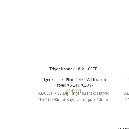
Triger Kasnak 18-XL-037F
Triger kasnak
,
Pilot Delikli Withworth
T
Hatveli XL-L-H
,
XL-037
₺
145,00
XL-037F - 18 Dişli Triger Kasnak; Hatve:
XL
1/5" (5,08mm) Kayış Genişliği: 9,40mm
1/