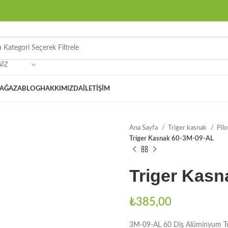
NIZ
AĞAZA
BLOG
HAKKIMIZDA
İLETIŞIM
Ana Sayfa
Triger kasnak
Pil
Triger Kasnak 60-3M-09-AL
Triger Kasn
₺
385,00
3M-09-AL 60 Diş Alüminyum Tr