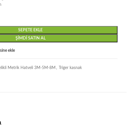
m
SEPETE EKLE
ŞIMDI SATIN AL
esine ekle
elikli Metrik Hatveli 3M-5M-8M
,
Triger kasnak
a