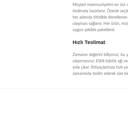
Müşteri memnuniyetini en üst dü
teslimata hazırlanır. Özenle seçi
her adımda titizlikle denetlenen 
ulaşması sağlanır. Her ürün, müşt
uygun şekilde paketlenir.
Hızlı Teslimat
Zamanın değerini biliyoruz; bu yü
ulaştırıyoruz. Etkili lojistik a
yola çıkar. İhtiyaçlarınıza hızlı 
zamanında teslim ederek size kes