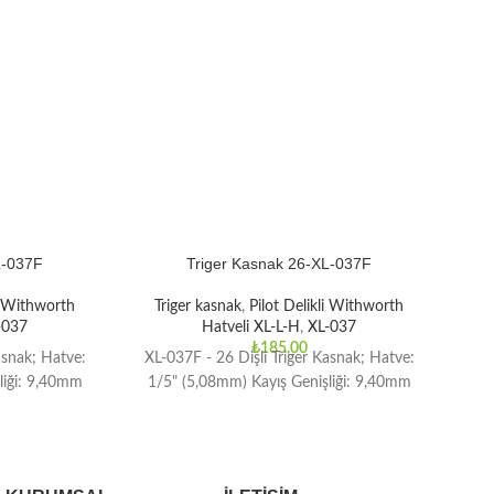
L-037F
Triger Kasnak 26-XL-037F
li Withworth
Triger kasnak
,
Pilot Delikli Withworth
T
-037
Hatveli XL-L-H
,
XL-037
₺
185,00
asnak; Hatve:
XL-037F - 26 Dişli Triger Kasnak; Hatve:
XL-
liği: 9,40mm
1/5" (5,08mm) Kayış Genişliği: 9,40mm
1/