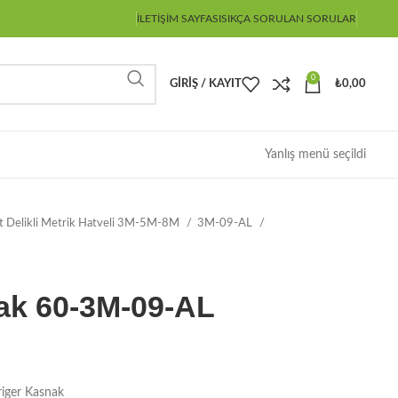
İLETIŞIM SAYFASI
SIKÇA SORULAN SORULAR
0
GIRIŞ / KAYIT
₺
0,00
Yanlış menü seçildi
ot Delikli Metrik Hatveli 3M-5M-8M
3M-09-AL
ak 60-3M-09-AL
iger Kasnak