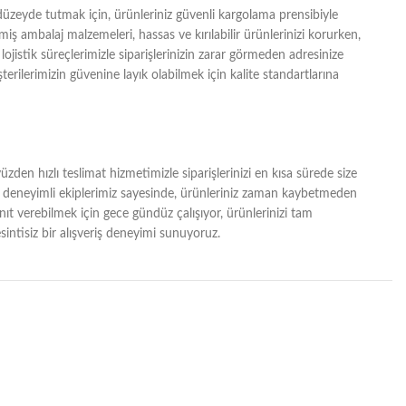
zeyde tutmak için, ürünleriniz güvenli kargolama prensibiyle
lmiş ambalaj malzemeleri, hassas ve kırılabilir ürünlerinizi korurken,
lojistik süreçlerimizle siparişlerinizin zarar görmeden adresinize
erilerimizin güvenine layık olabilmek için kalite standartlarına
zden hızlı teslimat hizmetimizle siparişlerinizi en kısa sürede size
ğı ve deneyimli ekiplerimiz sayesinde, ürünleriniz zaman kaybetmeden
yanıt verebilmek için gece gündüz çalışıyor, ürünlerinizi tam
intisiz bir alışveriş deneyimi sunuyoruz.