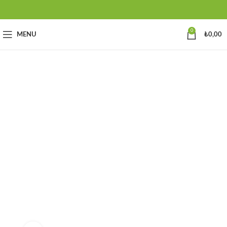
0
MENU
₺
0,00