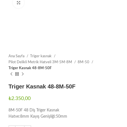
Büyütmek için tıklayın
Ana Sayfa
Triger kasnak
Pilot Delikli Metrik Hatveli 3M-5M-8M
8M-50
Triger Kasnak 48-8M-50F
Triger Kasnak 48-8M-50F
₺
2.350,00
8M-50F 48 Diş Triger Kasnak
Hatve:8mm Kayış Genişliği:50mm