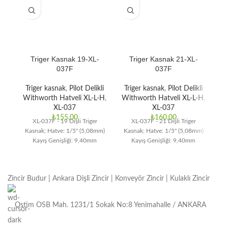
Triger Kasnak 19-XL-
Triger Kasnak 21-XL-
037F
037F
Triger kasnak
,
Pilot Delikli
Triger kasnak
,
Pilot Delikli
T
Withworth Hatveli XL-L-H
,
Withworth Hatveli XL-L-H
,
Wi
XL-037
XL-037
₺
155,00
₺
160,00
XL-037F - 19 Dişli Triger
XL-037F - 21 Dişli Triger
Kasnak; Hatve: 1/5" (5,08mm)
Kasnak; Hatve: 1/5" (5,08mm)
Ka
Kayış Genişliği: 9,40mm
Kayış Genişliği: 9,40mm
Zincir Budur | Ankara Dişli Zincir | Konveyör Zincir | Kulaklı Zincir
Ostim OSB Mah. 1231/1 Sokak No:8 Yenimahalle / ANKARA