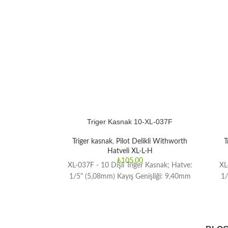
Triger Kasnak 10-XL-037F
Triger kasnak
,
Pilot Delikli Withworth
T
Hatveli XL-L-H
₺
105,00
XL-037F - 10 Dişli Triger Kasnak; Hatve:
XL
1/5" (5,08mm) Kayış Genişliği: 9,40mm
1/