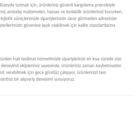
zeyde tutmak için, ürünleriniz güvenli kargolama prensibiyle
lmiş ambalaj malzemeleri, hassas ve kırılabilir ürünlerinizi korurken,
lojistik süreçlerimizle siparişlerinizin zarar görmeden adresinize
erilerimizin güvenine layık olabilmek için kalite standartlarına
zden hızlı teslimat hizmetimizle siparişlerinizi en kısa sürede size
ğı ve deneyimli ekiplerimiz sayesinde, ürünleriniz zaman kaybetmeden
yanıt verebilmek için gece gündüz çalışıyor, ürünlerinizi tam
intisiz bir alışveriş deneyimi sunuyoruz.