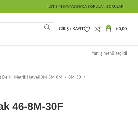
İLETIŞIM SAYFASI
SIKÇA SORULAN SORULAR
0
GIRIŞ / KAYIT
₺
0,00
Yanlış menü seçildi
ot Delikli Metrik Hatveli 3M-5M-8M
8M-30
ak 46-8M-30F