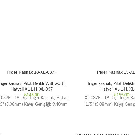
Triger Kasnak 18-XL-037F
Triger Kasnak 19-X
riger kasnak
,
Pilot Delikli Withworth
Triger kasnak
,
Pilot Delik
Hatveli XL-L-H
,
XL-037
Hatveli XL-L-H
,
XL
₺
145,00
₺
155,00
-037F - 18 Dişli Triger Kasnak; Hatve:
XL-037F - 19 Dişli Triger K
5" (5,08mm) Kayış Genişliği: 9,40mm
1/5" (5,08mm) Kayış Geniş