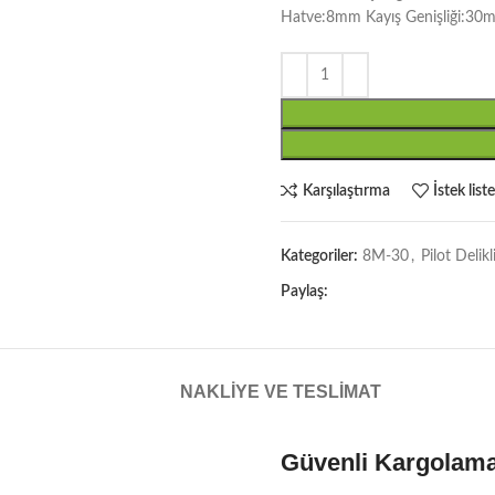
Hatve:8mm Kayış Genişliği:30
Karşılaştırma
İstek list
Kategoriler:
8M-30
,
Pilot Deli
Paylaş:
NAKLIYE VE TESLIMAT
Güvenli Kargolam