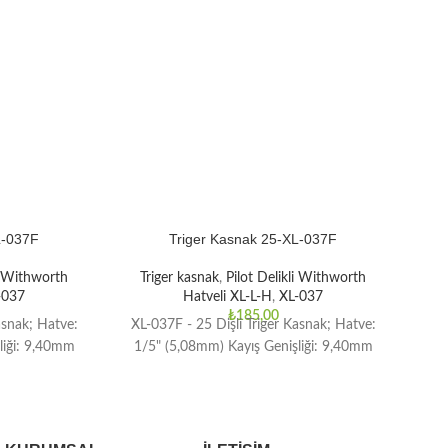
L-037F
Triger Kasnak 25-XL-037F
li Withworth
Triger kasnak
,
Pilot Delikli Withworth
T
-037
Hatveli XL-L-H
,
XL-037
₺
185,00
asnak; Hatve:
XL-037F - 25 Dişli Triger Kasnak; Hatve:
XL-
liği: 9,40mm
1/5" (5,08mm) Kayış Genişliği: 9,40mm
1/