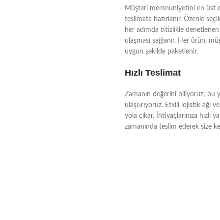
Müşteri memnuniyetini en üst dü
teslimata hazırlanır. Özenle seçi
her adımda titizlikle denetlenen 
ulaşması sağlanır. Her ürün, müşt
uygun şekilde paketlenir.
Hızlı Teslimat
Zamanın değerini biliyoruz; bu yü
ulaştırıyoruz. Etkili lojistik a
yola çıkar. İhtiyaçlarınıza hızlı 
zamanında teslim ederek size kes