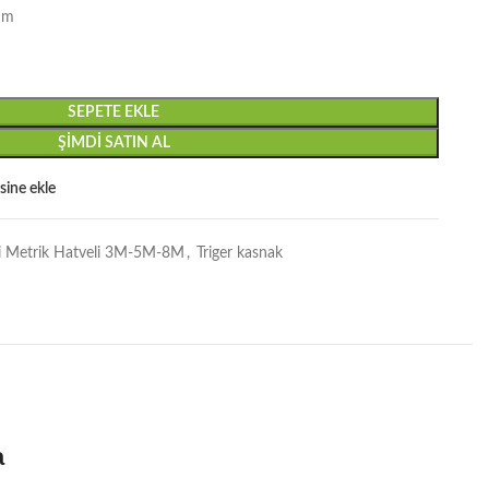
mm
SEPETE EKLE
ŞIMDI SATIN AL
esine ekle
kli Metrik Hatveli 3M-5M-8M
,
Triger kasnak
a