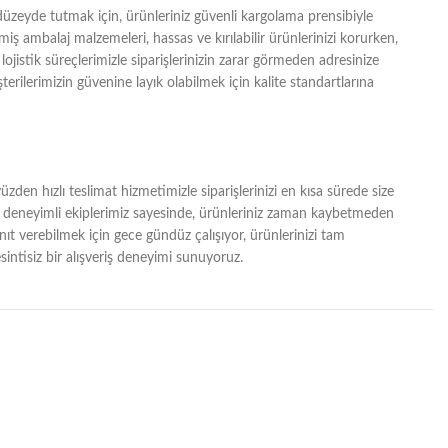
zeyde tutmak için, ürünleriniz güvenli kargolama prensibiyle
lmiş ambalaj malzemeleri, hassas ve kırılabilir ürünlerinizi korurken,
lojistik süreçlerimizle siparişlerinizin zarar görmeden adresinize
erilerimizin güvenine layık olabilmek için kalite standartlarına
zden hızlı teslimat hizmetimizle siparişlerinizi en kısa sürede size
ğı ve deneyimli ekiplerimiz sayesinde, ürünleriniz zaman kaybetmeden
yanıt verebilmek için gece gündüz çalışıyor, ürünlerinizi tam
intisiz bir alışveriş deneyimi sunuyoruz.