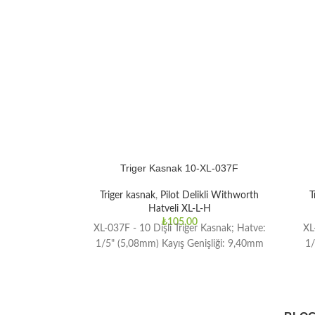
Triger Kasnak 10-XL-037F
Triger kasnak
,
Pilot Delikli Withworth
T
Hatveli XL-L-H
₺
105,00
XL-037F - 10 Dişli Triger Kasnak; Hatve:
XL
1/5" (5,08mm) Kayış Genişliği: 9,40mm
1/