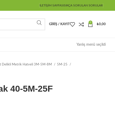
İLETIŞIM SAYFASI
SIKÇA SORULAN SORULAR
0
GIRIŞ / KAYIT
₺
0,00
Yanlış menü seçildi
ot Delikli Metrik Hatveli 3M-5M-8M
5M-25
ak 40-5M-25F