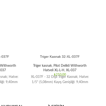
L-037F
Triger Kasnak 32-XL-037F
li Withworth
Triger kasnak
,
Pilot Delikli Withworth
T
-037
Hatveli XL-L-H
,
XL-037
₺
210,00
asnak; Hatve:
XL-037F - 32 Dişli Triger Kasnak; Hatve:
XL-
liği: 9,40mm
1/5" (5,08mm) Kayış Genişliği: 9,40mm
1/