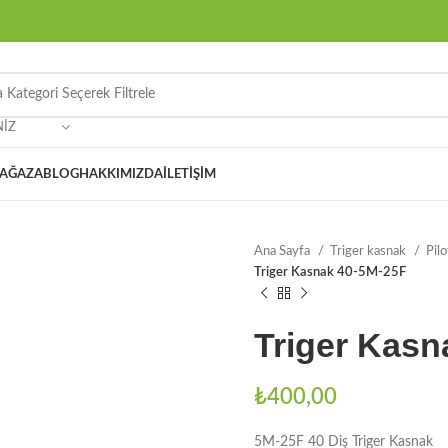
NIZ
AĞAZA
BLOG
HAKKIMIZDA
İLETIŞIM
Ana Sayfa
Triger kasnak
Pil
Triger Kasnak 40-5M-25F
Triger Kasn
₺
400,00
5M-25F 40 Diş Triger Kasnak