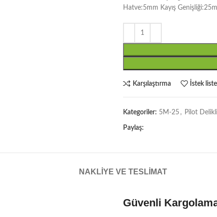
Hatve:5mm Kayış Genişliği:25
Karşılaştırma
İstek list
Kategoriler:
5M-25
,
Pilot Deli
Paylaş:
NAKLIYE VE TESLIMAT
Güvenli Kargolam