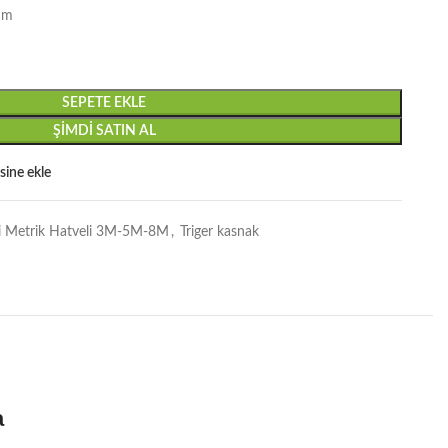
mm
SEPETE EKLE
ŞIMDI SATIN AL
esine ekle
kli Metrik Hatveli 3M-5M-8M
,
Triger kasnak
a