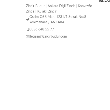
BLO
Zincir Budur | Ankara Dişli Zincir | Konveyör
Zincir | Kulaklı Zincir
Ostim OSB Mah. 1231/1 Sokak No:8
Yenimahalle / ANKARA
0536 648 55 77
iletisim@zincirbudur.com