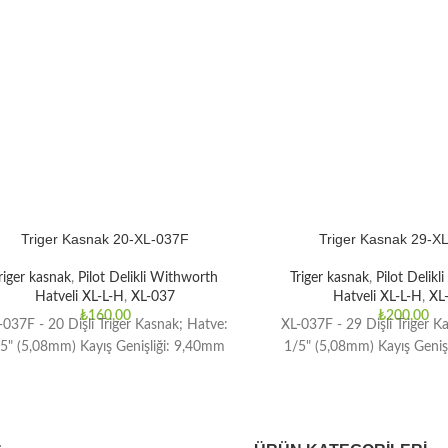
Triger Kasnak 20-XL-037F
Triger Kasnak 29-X
riger kasnak
,
Pilot Delikli Withworth
Triger kasnak
,
Pilot Delik
Hatveli XL-L-H
,
XL-037
Hatveli XL-L-H
,
XL
₺
160,00
₺
200,00
-037F - 20 Dişli Triger Kasnak; Hatve:
XL-037F - 29 Dişli Triger K
5" (5,08mm) Kayış Genişliği: 9,40mm
1/5" (5,08mm) Kayış Geniş