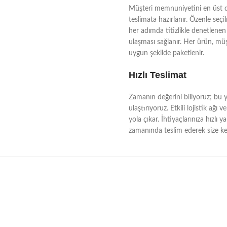
Müşteri memnuniyetini en üst dü
teslimata hazırlanır. Özenle seçi
her adımda titizlikle denetlenen 
ulaşması sağlanır. Her ürün, müşt
uygun şekilde paketlenir.
Hızlı Teslimat
Zamanın değerini biliyoruz; bu yü
ulaştırıyoruz. Etkili lojistik a
yola çıkar. İhtiyaçlarınıza hızlı 
zamanında teslim ederek size kes