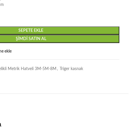
mm
SEPETE EKLE
ŞIMDI SATIN AL
ine ekle
elikli Metrik Hatveli 3M-5M-8M
,
Triger kasnak
a