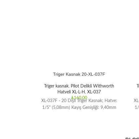
Triger Kasnak 20-XL-037F
Triger kasnak
,
Pilot Delikli Withworth
T
Hatveli XL-L-H
,
XL-037
₺
160,00
XL-037F - 20 Dişli Triger Kasnak; Hatve:
XL
1/5" (5,08mm) Kayış Genişliği: 9,40mm
1/