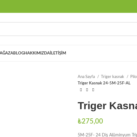
AĞAZA
BLOG
HAKKIMIZDA
İLETIŞIM
Ana Sayfa
Triger kasnak
Pil
Triger Kasnak 24-5M-25F-AL
Triger Kasn
₺
275,00
5M-25F- 24 Diş Alüminyum Tri