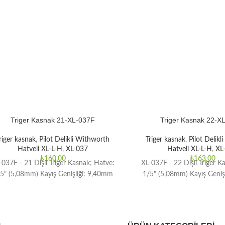
Triger Kasnak 21-XL-037F
Triger Kasnak 22-X
riger kasnak
,
Pilot Delikli Withworth
Triger kasnak
,
Pilot Delik
Hatveli XL-L-H
,
XL-037
Hatveli XL-L-H
,
XL
₺
160,00
₺
163,00
-037F - 21 Dişli Triger Kasnak; Hatve:
XL-037F - 22 Dişli Triger K
5" (5,08mm) Kayış Genişliği: 9,40mm
1/5" (5,08mm) Kayış Geniş