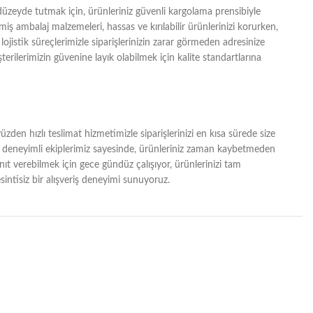
zeyde tutmak için, ürünleriniz güvenli kargolama prensibiyle
lmiş ambalaj malzemeleri, hassas ve kırılabilir ürünlerinizi korurken,
lojistik süreçlerimizle siparişlerinizin zarar görmeden adresinize
erilerimizin güvenine layık olabilmek için kalite standartlarına
zden hızlı teslimat hizmetimizle siparişlerinizi en kısa sürede size
ğı ve deneyimli ekiplerimiz sayesinde, ürünleriniz zaman kaybetmeden
yanıt verebilmek için gece gündüz çalışıyor, ürünlerinizi tam
intisiz bir alışveriş deneyimi sunuyoruz.