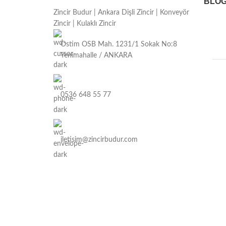
BLO
Zincir Budur | Ankara Dişli Zincir | Konveyör
Zincir | Kulaklı Zincir
Ostim OSB Mah. 1231/1 Sokak No:8
Yenimahalle / ANKARA
0536 648 55 77
iletisim@zincirbudur.com