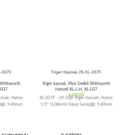
L-037F
Triger Kasnak 29-XL-037F
li Withworth
Triger kasnak
,
Pilot Delikli Withworth
T
-037
Hatveli XL-L-H
,
XL-037
₺
200,00
asnak; Hatve:
XL-037F - 29 Dişli Triger Kasnak; Hatve:
XL-
liği: 9,40mm
1/5" (5,08mm) Kayış Genişliği: 9,40mm
1/