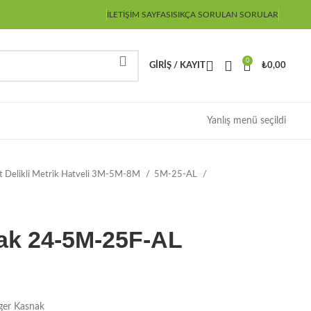
İLETIŞIM SAYFASI
SIKÇA SORULAN SORULAR
0
GIRIŞ / KAYIT
₺
0,00
Yanlış menü seçildi
ot Delikli Metrik Hatveli 3M-5M-8M
5M-25-AL
ak 24-5M-25F-AL
ger Kasnak