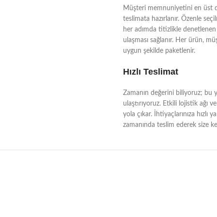
Müşteri memnuniyetini en üst dü
teslimata hazırlanır. Özenle seçi
her adımda titizlikle denetlenen 
ulaşması sağlanır. Her ürün, müşt
uygun şekilde paketlenir.
Hızlı Teslimat
Zamanın değerini biliyoruz; bu yü
ulaştırıyoruz. Etkili lojistik a
yola çıkar. İhtiyaçlarınıza hızlı 
zamanında teslim ederek size kes