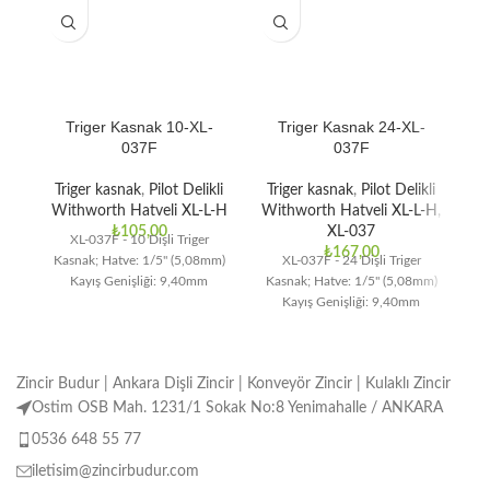
Triger Kasnak 10-XL-
Triger Kasnak 24-XL-
037F
037F
Triger kasnak
,
Pilot Delikli
Triger kasnak
,
Pilot Delikli
T
Withworth Hatveli XL-L-H
Withworth Hatveli XL-L-H
,
Wi
₺
105,00
XL-037
XL-037F - 10 Dişli Triger
₺
167,00
Kasnak; Hatve: 1/5" (5,08mm)
XL-037F - 24 Dişli Triger
Kayış Genişliği: 9,40mm
Kasnak; Hatve: 1/5" (5,08mm)
Ka
Kayış Genişliği: 9,40mm
Zincir Budur | Ankara Dişli Zincir | Konveyör Zincir | Kulaklı Zincir
Ostim OSB Mah. 1231/1 Sokak No:8 Yenimahalle / ANKARA
0536 648 55 77
iletisim@zincirbudur.com