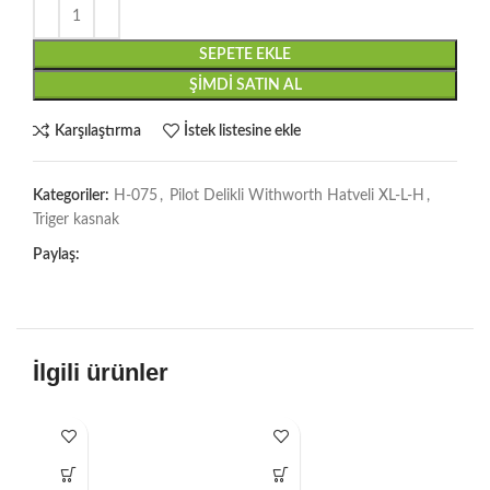
SEPETE EKLE
ŞIMDI SATIN AL
Karşılaştırma
İstek listesine ekle
Kategoriler:
H-075
,
Pilot Delikli Withworth Hatveli XL-L-H
,
Triger kasnak
Paylaş:
İlgili ürünler