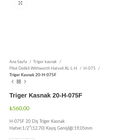
Büyütmek için tıklayın
Ana Sayfa
Triger kasnak
Pilot Delikli Withworth Hatveli XL-L-H
H-075
Triger Kasnak 20-H-075F
Triger Kasnak 20-H-075F
₺
560,00
H-075F 20 Diş Triger Kasnak
Hatve:1/2″(12,70) Kayış Genişliği:19,05mm