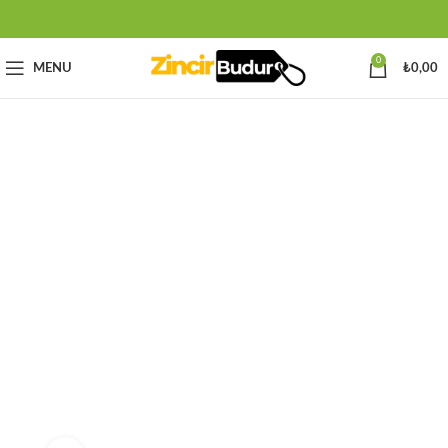
0
MENU
₺
0,00