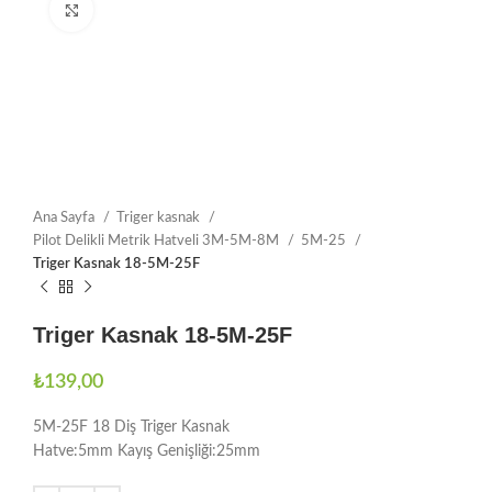
Büyütmek için tıklayın
Ana Sayfa
Triger kasnak
Pilot Delikli Metrik Hatveli 3M-5M-8M
5M-25
Triger Kasnak 18-5M-25F
Triger Kasnak 18-5M-25F
₺
139,00
5M-25F 18 Diş Triger Kasnak
Hatve:5mm Kayış Genişliği:25mm