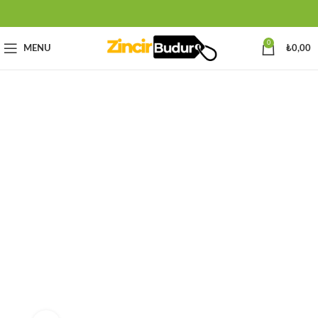
0
MENU
₺
0,00