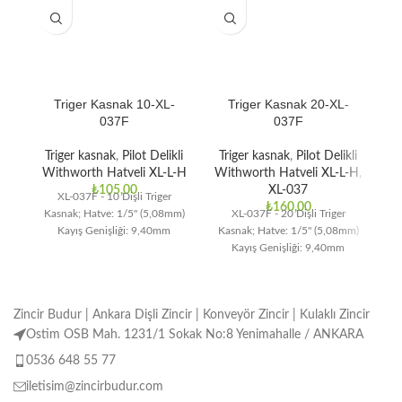
Triger Kasnak 10-XL-
Triger Kasnak 20-XL-
037F
037F
Triger kasnak
,
Pilot Delikli
Triger kasnak
,
Pilot Delikli
T
Withworth Hatveli XL-L-H
Withworth Hatveli XL-L-H
,
Wi
₺
105,00
XL-037
XL-037F - 10 Dişli Triger
₺
160,00
Kasnak; Hatve: 1/5" (5,08mm)
XL-037F - 20 Dişli Triger
Kayış Genişliği: 9,40mm
Kasnak; Hatve: 1/5" (5,08mm)
Ka
Kayış Genişliği: 9,40mm
Zincir Budur | Ankara Dişli Zincir | Konveyör Zincir | Kulaklı Zincir
Ostim OSB Mah. 1231/1 Sokak No:8 Yenimahalle / ANKARA
0536 648 55 77
iletisim@zincirbudur.com