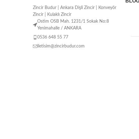
BLO
Zincir Budur | Ankara Dişli Zincir | Konveyör
Zincir | Kulaklı Zincir
Ostim OSB Mah. 1231/1 Sokak No:8
Yenimahalle / ANKARA
0536 648 55 77
iletisim@zincirbudur.com