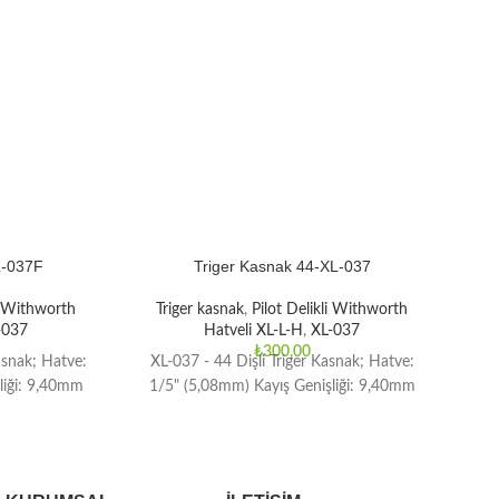
L-037F
Triger Kasnak 44-XL-037
li Withworth
Triger kasnak
,
Pilot Delikli Withworth
T
-037
Hatveli XL-L-H
,
XL-037
₺
300,00
asnak; Hatve:
XL-037 - 44 Dişli Triger Kasnak; Hatve:
XL
liği: 9,40mm
1/5" (5,08mm) Kayış Genişliği: 9,40mm
1/