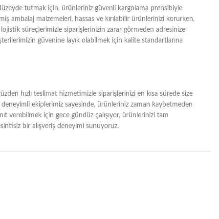
zeyde tutmak için, ürünleriniz güvenli kargolama prensibiyle
lmiş ambalaj malzemeleri, hassas ve kırılabilir ürünlerinizi korurken,
lojistik süreçlerimizle siparişlerinizin zarar görmeden adresinize
erilerimizin güvenine layık olabilmek için kalite standartlarına
zden hızlı teslimat hizmetimizle siparişlerinizi en kısa sürede size
ğı ve deneyimli ekiplerimiz sayesinde, ürünleriniz zaman kaybetmeden
yanıt verebilmek için gece gündüz çalışıyor, ürünlerinizi tam
intisiz bir alışveriş deneyimi sunuyoruz.