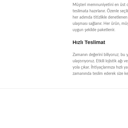
Müşteri memnuniyetini en üst dü
teslimata hazırlanır. Özenle seçi
her adımda titizlikle denetlenen 
ulaşması sağlanır. Her ürün, müşt
uygun şekilde paketlenir.
Hızlı Teslimat
Zamanın değerini biliyoruz; bu yü
ulaştırıyoruz. Etkili lojistik a
yola çıkar. İhtiyaçlarınıza hızlı 
zamanında teslim ederek size kes