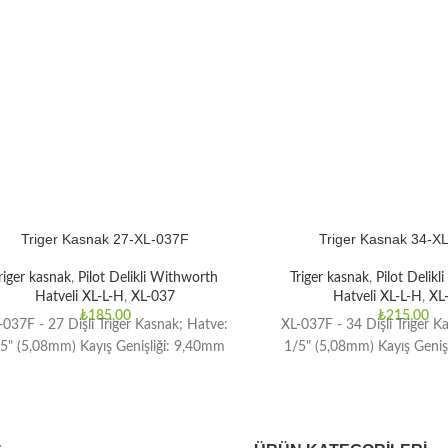
Triger Kasnak 27-XL-037F
Triger Kasnak 34-X
riger kasnak
,
Pilot Delikli Withworth
Triger kasnak
,
Pilot Delik
Hatveli XL-L-H
,
XL-037
Hatveli XL-L-H
,
XL
₺
185,00
₺
215,00
-037F - 27 Dişli Triger Kasnak; Hatve:
XL-037F - 34 Dişli Triger K
5" (5,08mm) Kayış Genişliği: 9,40mm
1/5" (5,08mm) Kayış Geniş