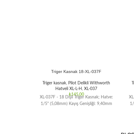
Triger Kasnak 18-XL-037F
Triger kasnak
,
Pilot Delikli Withworth
T
Hatveli XL-L-H
,
XL-037
₺
145,00
XL-037F - 18 Dişli Triger Kasnak; Hatve:
XL
1/5" (5,08mm) Kayış Genişliği: 9,40mm
1/