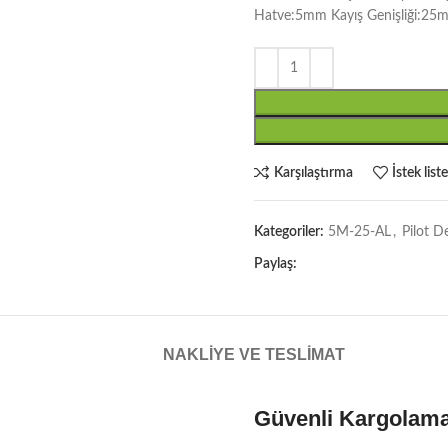
Hatve:5mm Kayış Genişliği:25
Karşılaştırma
İstek list
Kategoriler:
5M-25-AL
,
Pilot D
Paylaş:
NAKLIYE VE TESLIMAT
Güvenli Kargolam