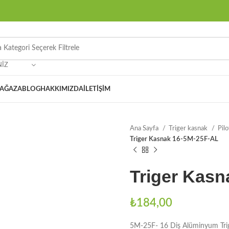
NIZ
AĞAZA
BLOG
HAKKIMIZDA
İLETIŞIM
Ana Sayfa
Triger kasnak
Pil
Triger Kasnak 16-5M-25F-AL
Triger Kasn
₺
184,00
5M-25F- 16 Diş Alüminyum Tri