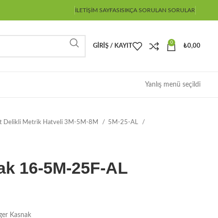
İLETIŞIM SAYFASI
SIKÇA SORULAN SORULAR
0
GIRIŞ / KAYIT
₺
0,00
Yanlış menü seçildi
ot Delikli Metrik Hatveli 3M-5M-8M
5M-25-AL
ak 16-5M-25F-AL
ger Kasnak