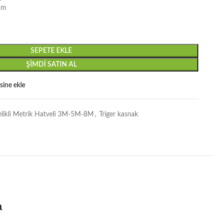
mm
SEPETE EKLE
ŞIMDI SATIN AL
esine ekle
elikli Metrik Hatveli 3M-5M-8M
,
Triger kasnak
a