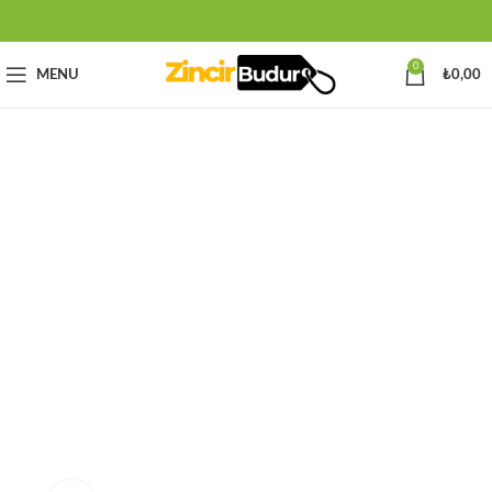
0
MENU
₺
0,00