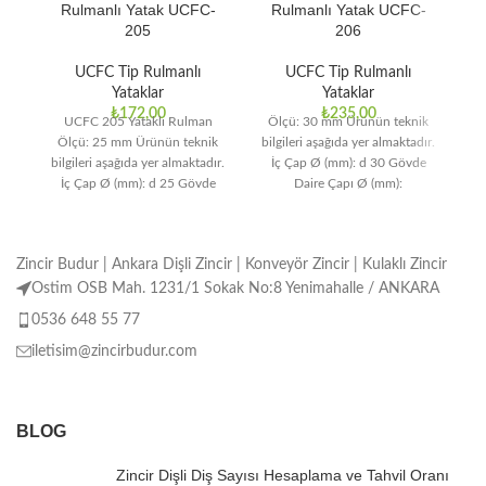
Rulmanlı Yatak UCFC-
Rulmanlı Yatak UCFC-
205
206
UCFC Tip Rulmanlı
UCFC Tip Rulmanlı
Yataklar
Yataklar
₺
172,00
₺
235,00
UCFC 205 Yataklı Rulman
Ölçü: 30 mm Ürünün teknik
Ö
Ölçü: 25 mm Ürünün teknik
bilgileri aşağıda yer almaktadır.
bi
bilgileri aşağıda yer almaktadır.
İç Çap Ø (mm): d 30 Gövde
İç Çap Ø (mm): d 25 Gövde
Daire Çapı Ø (mm):
Zincir Budur | Ankara Dişli Zincir | Konveyör Zincir | Kulaklı Zincir
Ostim OSB Mah. 1231/1 Sokak No:8 Yenimahalle / ANKARA
0536 648 55 77
iletisim@zincirbudur.com
BLOG
Zincir Dişli Diş Sayısı Hesaplama ve Tahvil Oranı