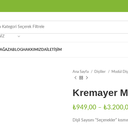
NIZ
AĞAZA
BLOG
HAKKIMIZDA
İLETIŞIM
Ana Sayfa
Dişliler
Modül Diş
Kremayer Mo
₺
949,00
–
₺
3.200,
Dişli Sayısını “Seçenekler” kısmı