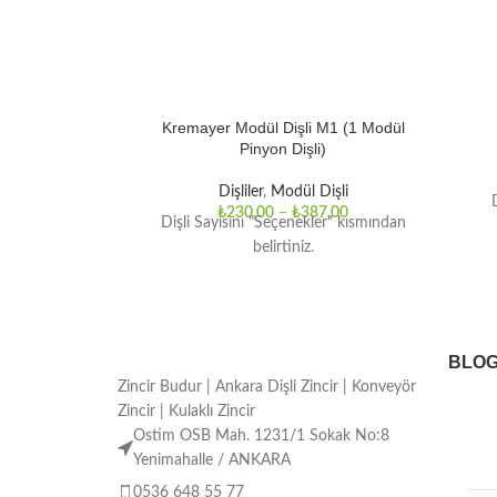
Kremayer Modül Dişli M1 (1 Modül
Pinyon Dişli)
Dişliler
,
Modül Dişli
₺
230,00
–
₺
387,00
Dişli Sayısını "Seçenekler" kısmından
belirtiniz.
BLO
Zincir Budur | Ankara Dişli Zincir | Konveyör
Zincir | Kulaklı Zincir
Ostim OSB Mah. 1231/1 Sokak No:8
Yenimahalle / ANKARA
0536 648 55 77