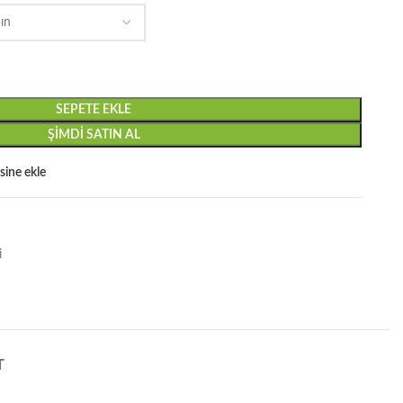
SEPETE EKLE
ŞIMDI SATIN AL
esine ekle
i
T