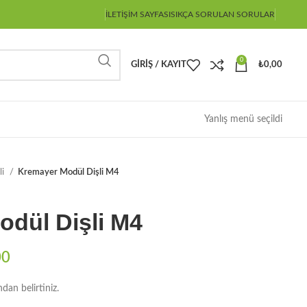
İLETIŞIM SAYFASI
SIKÇA SORULAN SORULAR
0
GIRIŞ / KAYIT
₺
0,00
Yanlış menü seçildi
li
Kremayer Modül Dişli M4
dül Dişli M4
00
ndan belirtiniz.