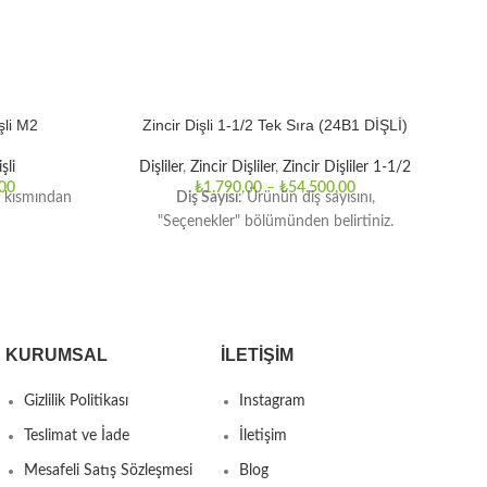
li M2
Zincir Dişli 1-1/2 Tek Sıra (24B1 DİŞLİ)
Zi
şli
Dişliler
,
Zincir Dişliler
,
Zincir Dişliler 1-1/2
Diş
00
₺
1.790,00
–
₺
54.500,00
" kısmından
Diş Sayısı
: Ürünün diş sayısını,
"Seçenekler" bölümünden belirtiniz.
KURUMSAL
İLETIŞIM
Gizlilik Politikası
Instagram
Teslimat ve İade
İletişim
Mesafeli Satış Sözleşmesi
Blog