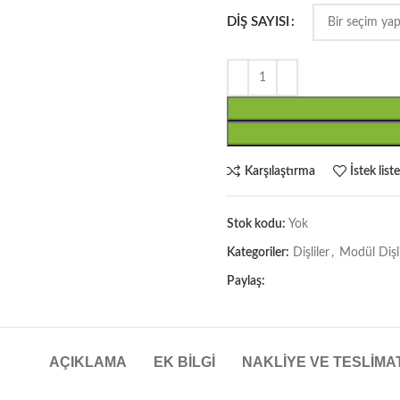
DIŞ SAYISI
Karşılaştırma
İstek list
Stok kodu:
Yok
Kategoriler:
Dişliler
,
Modül Dişl
Paylaş:
AÇIKLAMA
EK BILGI
NAKLIYE VE TESLIMA