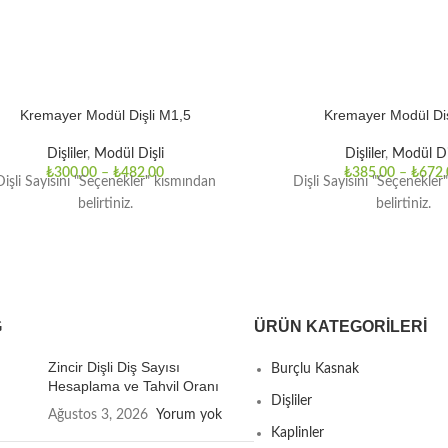
Kremayer Modül Dişli M1,5
Kremayer Modül Diş
Dişliler
,
Modül Dişli
Dişliler
,
Modül Di
₺
300,00
–
₺
482,00
₺
385,00
–
₺
672,
Dişli Sayısını "Seçenekler" kısmından
Dişli Sayısını "Seçenekler
belirtiniz.
belirtiniz.
G
ÜRÜN KATEGORILERI
Zincir Dişli Diş Sayısı
Burçlu Kasnak
Hesaplama ve Tahvil Oranı
Dişliler
Ağustos 3, 2026
Yorum yok
Kaplinler