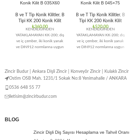
Konik Kilit B 035X60
Konik Kilit B 045×75
B ve T Tip Konik Kilitler
,
B
B ve T Tip Konik Kilitler
,
B
B 
Tipi KK 200 Konik Kilit
Tipi KK 200 Konik Kilit
₺
360,00
₺
520,00
KENDİLİĞİNDEN
KENDİLİĞİNDEN
YATAKLAMAYAN KK-200; dış
YATAKLAMAYAN KK-200; dış
Y
ve iç çember, iki konik yanak
ve iç çember, iki konik yanak
v
ve DIN912 normlarına uygun
ve DIN912 normlarına uygun
v
bağlantı elemanlarından
bağlantı elemanlarından
oluşmaktadır. Orta ve yüksek
oluşmaktadır. Orta ve yüksek
o
Zincir Budur | Ankara Dişli Zincir | Konveyör Zincir | Kulaklı Zincir
Ostim OSB Mah. 1231/1 Sokak No:8 Yenimahalle / ANKARA
0536 648 55 77
iletisim@zincirbudur.com
BLOG
Zincir Dişli Diş Sayısı Hesaplama ve Tahvil Oranı