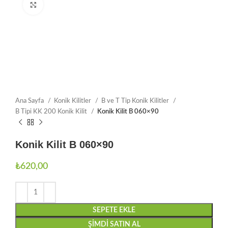
Büyütmek için tıklayın
Ana Sayfa
Konik Kilitler
B ve T Tip Konik Kilitler
B Tipi KK 200 Konik Kilit
Konik Kilit B 060×90
Konik Kilit B 060×90
₺
620,00
SEPETE EKLE
ŞIMDI SATIN AL