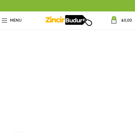
0
MENU
₺
0,00