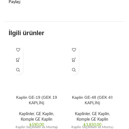
Paylaş:
İlgili ürünler
Kaplin GE-19 (GEK 19
Kaplin GE-48 (GEK 48
KAPLİN)
KAPLİN)
Kaplinler
,
GE Kaplin
,
Kaplinler
,
GE Kaplin
,
Komple GE Kaplin
Komple GE Kaplin
₺
590,00
₺
3.850,00
Kaplin Seçilirken ve Montajı
Kaplin Seçilirken ve Montajı
K