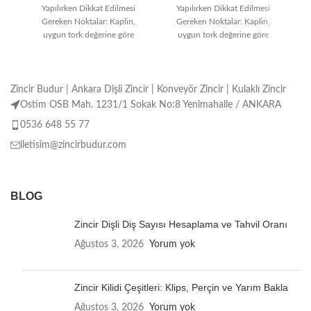
Yapılırken Dikkat Edilmesi
Yapılırken Dikkat Edilmesi
Gereken Noktalar: Kaplin,
Gereken Noktalar: Kaplin,
uygun tork değerine göre
uygun tork değerine göre
seçilmelidir. Montaj işlemi
seçilmelidir. Montaj işlemi
doğru ve özenli
doğru ve özenli
Zincir Budur | Ankara Dişli Zincir | Konveyör Zincir | Kulaklı Zincir
Ostim OSB Mah. 1231/1 Sokak No:8 Yenimahalle / ANKARA
0536 648 55 77
iletisim@zincirbudur.com
BLOG
Zincir Dişli Diş Sayısı Hesaplama ve Tahvil Oranı
Ağustos 3, 2026
Yorum yok
Zincir Kilidi Çeşitleri: Klips, Perçin ve Yarım Bakla
Ağustos 3, 2026
Yorum yok