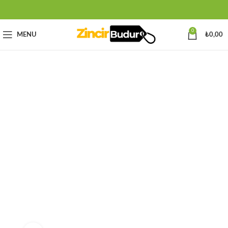
0
MENU
₺
0,00