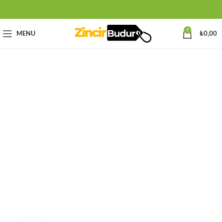
0
MENU
₺
0,00