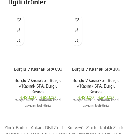
İlgili ürünler
Burçlu V Kasnak SPA 090
Burçlu V Kasnak SPA 106
B
Burçlu V kasnaklar
,
Burçlu
Burçlu V kasnaklar
,
Burçlu
B
V Kasnak SPA
,
Burçlu
V Kasnak SPA
,
Burçlu
Kasnak
Kasnak
₺
430,00
–
₺
820,00
₺
430,00
–
₺
640,00
"Seçenekler" Kısmından kanal
"Seçenekler" Kısmından kanal
"
sayısını belirtiniz.
sayısını belirtiniz.
Zincir Budur | Ankara Dişli Zincir | Konveyör Zincir | Kulaklı Zincir