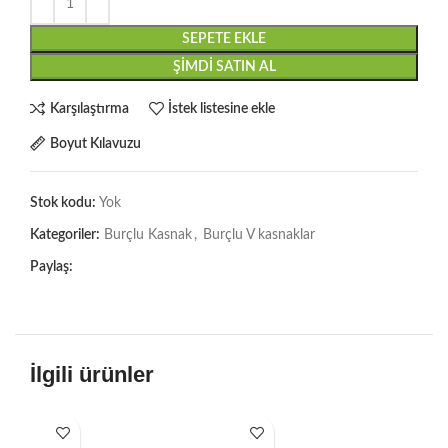
SEPETE EKLE
ŞIMDI SATIN AL
Karşılaştırma
İstek listesine ekle
Boyut Kılavuzu
Stok kodu:
Yok
Kategoriler:
Burçlu Kasnak
,
Burçlu V kasnaklar
Paylaş:
İlgili ürünler