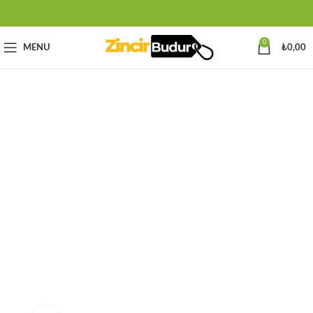
0
MENU
₺
0,00