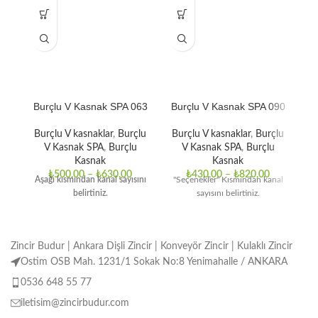
Burçlu V Kasnak SPA 063
Burçlu V Kasnak SPA 090
B
Burçlu V kasnaklar
,
Burçlu
Burçlu V kasnaklar
,
Burçlu
B
V Kasnak SPA
,
Burçlu
V Kasnak SPA
,
Burçlu
Kasnak
Kasnak
₺
500,00
–
₺
630,00
₺
430,00
–
₺
820,00
Aşağı kısmından kanal sayısını
"Seçenekler" Kısmından kanal
"
belirtiniz.
sayısını belirtiniz.
Zincir Budur | Ankara Dişli Zincir | Konveyör Zincir | Kulaklı Zincir
Ostim OSB Mah. 1231/1 Sokak No:8 Yenimahalle / ANKARA
0536 648 55 77
iletisim@zincirbudur.com