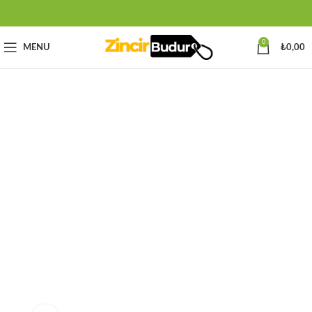
0
MENU
₺
0,00