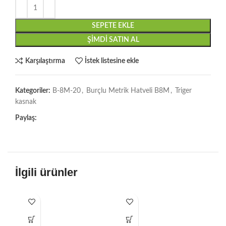
SEPETE EKLE
ŞIMDI SATIN AL
Karşılaştırma
İstek listesine ekle
Kategoriler:
B-8M-20
,
Burçlu Metrik Hatveli B8M
,
Triger
kasnak
Paylaş:
İlgili ürünler