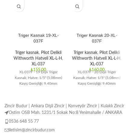
Triger Kasnak 19-XL-
Triger Kasnak 20-XL-
037F
037F
Triger kasnak
,
Pilot Delikli
Triger kasnak
,
Pilot Delikli
T
Withworth Hatveli XL-L-H
,
Withworth Hatveli XL-L-H
,
Wi
XL-037
XL-037
₺
155,00
₺
160,00
XL-037F - 19 Dişli Triger
XL-037F - 20 Dişli Triger
Kasnak; Hatve: 1/5" (5,08mm)
Kasnak; Hatve: 1/5" (5,08mm)
Ka
Kayış Genişliği: 9,40mm
Kayış Genişliği: 9,40mm
Zincir Budur | Ankara Dişli Zincir | Konveyör Zincir | Kulaklı Zincir
Ostim OSB Mah. 1231/1 Sokak No:8 Yenimahalle / ANKARA
0536 648 55 77
iletisim@zincirbudur.com