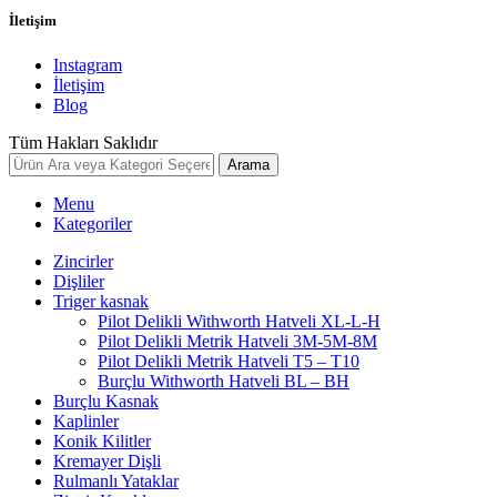
İletişim
Instagram
İletişim
Blog
Tüm Hakları Saklıdır
Arama
Menu
Kategoriler
Zincirler
Dişliler
Triger kasnak
Pilot Delikli Withworth Hatveli XL-L-H
Pilot Delikli Metrik Hatveli 3M-5M-8M
Pilot Delikli Metrik Hatveli T5 – T10
Burçlu Withworth Hatveli BL – BH
Burçlu Kasnak
Kaplinler
Konik Kilitler
Kremayer Dişli
Rulmanlı Yataklar