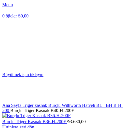
Menu
0
öğeler
₺
0,00
Büyütmek için tıklayın
Ana Sayfa
Triger kasnak
Burçlu Withworth Hatveli BL - BH
B-H-
200
Burçlu Triger Kasnak B40-H-200F
Burçlu Triger Kasnak B36-H-200F
₺
3.630,00
Ürünlere geri dön