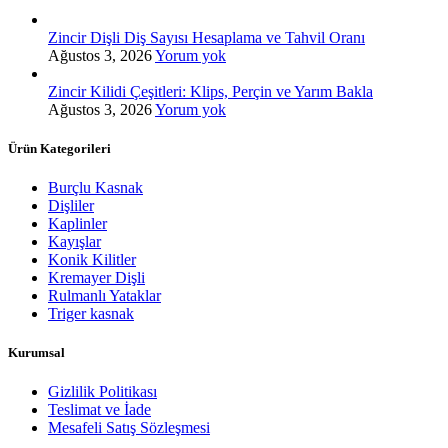
Zincir Dişli Diş Sayısı Hesaplama ve Tahvil Oranı
Ağustos 3, 2026
Yorum yok
Zincir Kilidi Çeşitleri: Klips, Perçin ve Yarım Bakla
Ağustos 3, 2026
Yorum yok
Ürün Kategorileri
Burçlu Kasnak
Dişliler
Kaplinler
Kayışlar
Konik Kilitler
Kremayer Dişli
Rulmanlı Yataklar
Triger kasnak
Kurumsal
Gizlilik Politikası
Teslimat ve İade
Mesafeli Satış Sözleşmesi