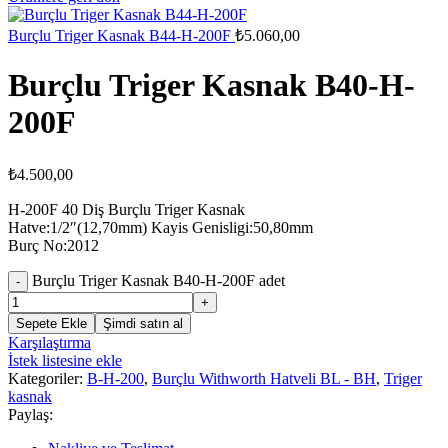
Burçlu Triger Kasnak B44-H-200F
₺
5.060,00
Burçlu Triger Kasnak B40-H-
200F
₺
4.500,00
H-200F 40 Diş Burçlu Triger Kasnak
Hatve:1/2″(12,70mm) Kayis Genisligi:50,80mm
Burç No:2012
Burçlu Triger Kasnak B40-H-200F adet
Sepete Ekle
Şimdi satın al
Karşılaştırma
İstek listesine ekle
Kategoriler:
B-H-200
,
Burçlu Withworth Hatveli BL - BH
,
Triger
kasnak
Paylaş: