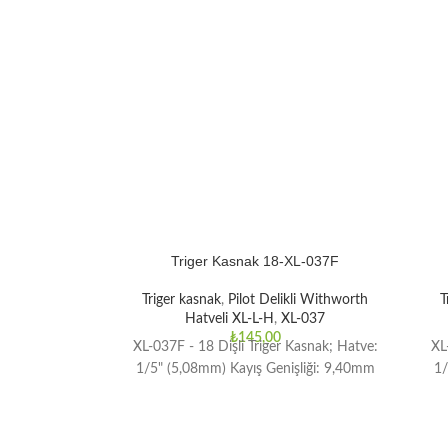
Triger Kasnak 18-XL-037F
Triger kasnak
,
Pilot Delikli Withworth
T
Hatveli XL-L-H
,
XL-037
₺
145,00
XL-037F - 18 Dişli Triger Kasnak; Hatve:
XL
1/5" (5,08mm) Kayış Genişliği: 9,40mm
1/