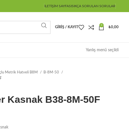
İLETIŞIM SAYFASI
SIKÇA SORULAN SORULAR
0
GIRIŞ / KAYIT
₺
0,00
Yanlış menü seçildi
çlu Metrik Hatveli B8M
B-8M-50
F
er Kasnak B38-8M-50F
asnak