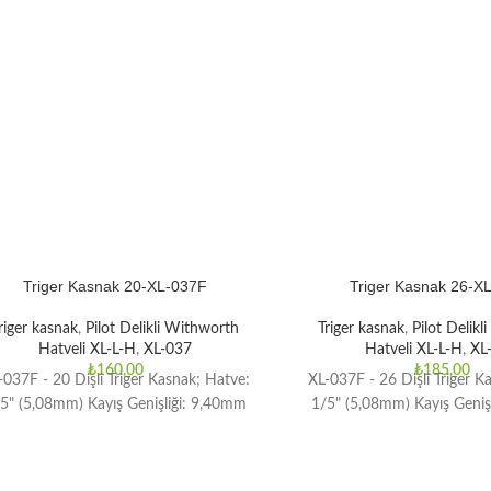
Triger Kasnak 20-XL-037F
Triger Kasnak 26-X
riger kasnak
,
Pilot Delikli Withworth
Triger kasnak
,
Pilot Delik
Hatveli XL-L-H
,
XL-037
Hatveli XL-L-H
,
XL
₺
160,00
₺
185,00
-037F - 20 Dişli Triger Kasnak; Hatve:
XL-037F - 26 Dişli Triger K
5" (5,08mm) Kayış Genişliği: 9,40mm
1/5" (5,08mm) Kayış Geniş