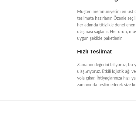
Müşteri memnuniyetini en üst dü
teslimata hazırlanır. Özenle seçi
her adımda titizlikle denetlenen 
ulaşması sağlanır. Her ürün, müşt
uygun şekilde paketlenir.
Hızlı Teslimat
Zamanın değerini biliyoruz; bu yü
ulaştırıyoruz. Etkili lojistik a
yola çıkar. İhtiyaçlarınıza hızlı 
zamanında teslim ederek size kes