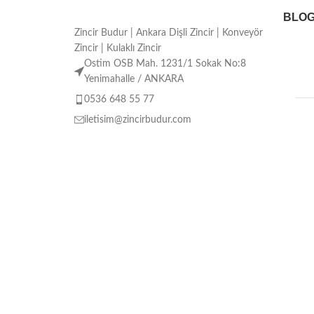
BLO
Zincir Budur | Ankara Dişli Zincir | Konveyör
Zincir | Kulaklı Zincir
Ostim OSB Mah. 1231/1 Sokak No:8
Yenimahalle / ANKARA
0536 648 55 77
iletisim@zincirbudur.com