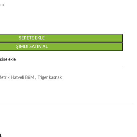
mm
SEPETE EKLE
ŞIMDI SATIN AL
esine ekle
etrik Hatveli B8M
,
Triger kasnak
a