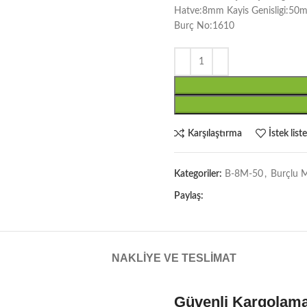
Hatve:8mm Kayis Genisligi:50
Burç No:1610
Karşılaştırma
İstek list
Kategoriler:
B-8M-50
,
Burçlu M
Paylaş:
NAKLIYE VE TESLIMAT
Güvenli Kargolam