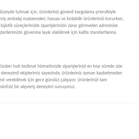
zeyde tutmak için, ürünleriniz güvenli kargolama prensibiyle
lmiş ambalaj malzemeleri, hassas ve kırılabilir ürünlerinizi korurken,
lojistik süreçlerimizle siparişlerinizin zarar görmeden adresinize
erilerimizin güvenine layık olabilmek için kalite standartlarına
zden hızlı teslimat hizmetimizle siparişlerinizi en kısa sürede size
ğı ve deneyimli ekiplerimiz sayesinde, ürünleriniz zaman kaybetmeden
yanıt verebilmek için gece gündüz çalışıyor, ürünlerinizi tam
intisiz bir alışveriş deneyimi sunuyoruz.