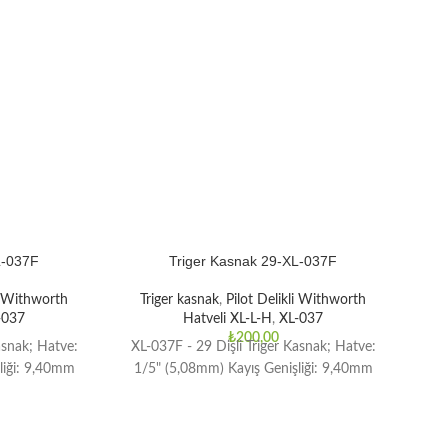
L-037F
Triger Kasnak 29-XL-037F
li Withworth
Triger kasnak
,
Pilot Delikli Withworth
T
-037
Hatveli XL-L-H
,
XL-037
₺
200,00
asnak; Hatve:
XL-037F - 29 Dişli Triger Kasnak; Hatve:
XL-
liği: 9,40mm
1/5" (5,08mm) Kayış Genişliği: 9,40mm
1/