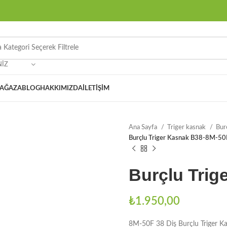
NIZ
AĞAZA
BLOG
HAKKIMIZDA
İLETIŞIM
Ana Sayfa
Triger kasnak
Bur
Burçlu Triger Kasnak B38-8M-50
Burçlu Trig
₺
1.950,00
8M-50F 38 Diş Burçlu Triger K