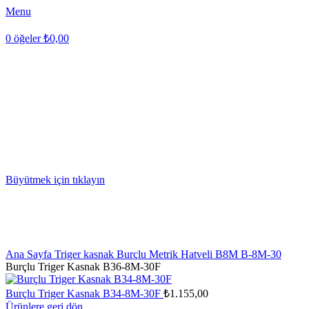
Menu
0
öğeler
₺
0,00
Büyütmek için tıklayın
Ana Sayfa
Triger kasnak
Burçlu Metrik Hatveli B8M
B-8M-30
Burçlu Triger Kasnak B36-8M-30F
Burçlu Triger Kasnak B34-8M-30F
₺
1.155,00
Ürünlere geri dön