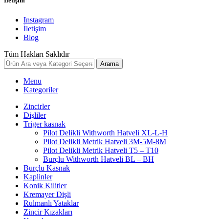
İletişim
Instagram
İletişim
Blog
Tüm Hakları Saklıdır
Arama
Menu
Kategoriler
Zincirler
Dişliler
Triger kasnak
Pilot Delikli Withworth Hatveli XL-L-H
Pilot Delikli Metrik Hatveli 3M-5M-8M
Pilot Delikli Metrik Hatveli T5 – T10
Burçlu Withworth Hatveli BL – BH
Burçlu Kasnak
Kaplinler
Konik Kilitler
Kremayer Dişli
Rulmanlı Yataklar
Zincir Kızakları