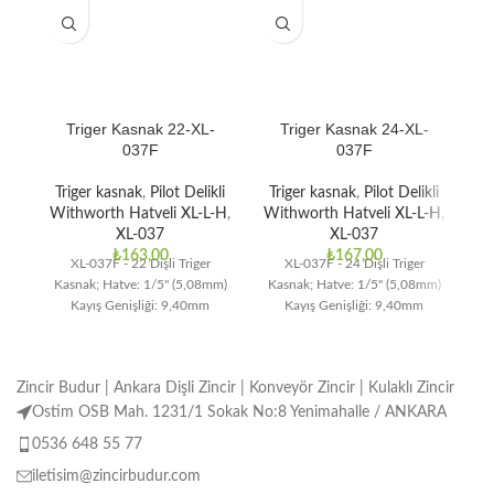
Triger Kasnak 22-XL-
Triger Kasnak 24-XL-
037F
037F
Triger kasnak
,
Pilot Delikli
Triger kasnak
,
Pilot Delikli
T
Withworth Hatveli XL-L-H
,
Withworth Hatveli XL-L-H
,
Wi
XL-037
XL-037
₺
163,00
₺
167,00
XL-037F - 22 Dişli Triger
XL-037F - 24 Dişli Triger
Kasnak; Hatve: 1/5" (5,08mm)
Kasnak; Hatve: 1/5" (5,08mm)
Ka
Kayış Genişliği: 9,40mm
Kayış Genişliği: 9,40mm
Zincir Budur | Ankara Dişli Zincir | Konveyör Zincir | Kulaklı Zincir
Ostim OSB Mah. 1231/1 Sokak No:8 Yenimahalle / ANKARA
0536 648 55 77
iletisim@zincirbudur.com