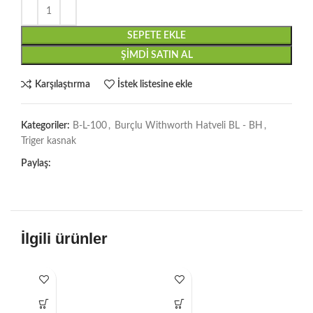
SEPETE EKLE
ŞIMDI SATIN AL
Karşılaştırma
İstek listesine ekle
Kategoriler:
B-L-100
,
Burçlu Withworth Hatveli BL - BH
,
Triger kasnak
Paylaş:
İlgili ürünler