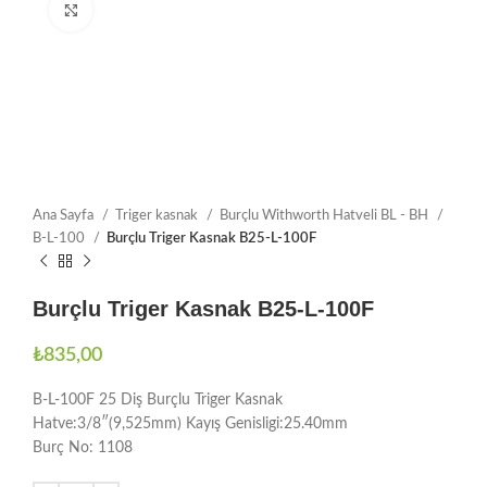
Büyütmek için tıklayın
Ana Sayfa
Triger kasnak
Burçlu Withworth Hatveli BL - BH
B-L-100
Burçlu Triger Kasnak B25-L-100F
Burçlu Triger Kasnak B25-L-100F
₺
835,00
B-L-100F 25 Diş Burçlu Triger Kasnak
Hatve:3/8″(9,525mm) Kayış Genisligi:25.40mm
Burç No: 1108