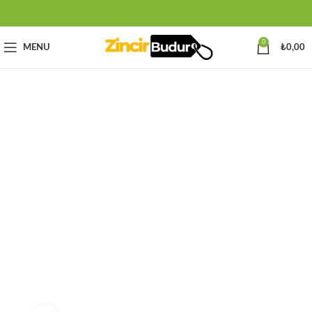
0
MENU
₺
0,00